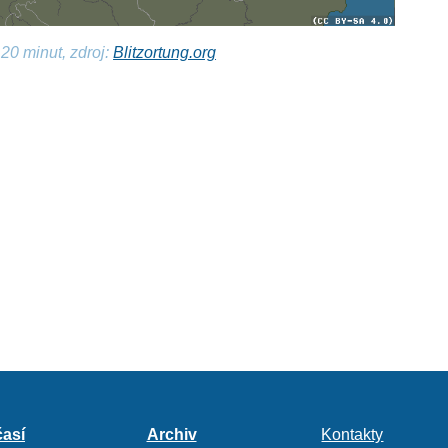
20 minut, zdroj:
Blitzortung.org
así
Archiv
Kontakty