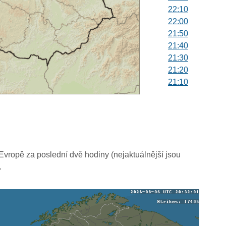
22:10
22:00
21:50
21:40
21:30
21:20
21:10
21:00
20:50
20:40
20:30
20:20
20:10
vropě za poslední dvě hodiny (nejaktuálnější jsou
20:00
.
19:50
19:40
19:30
19:20