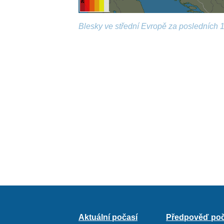
Blesky ve střední Evropě za posledních 1
Aktuální počasí
Předpověď poč