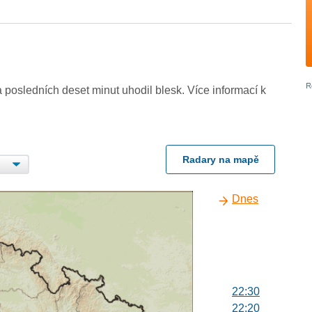
 posledních deset minut uhodil blesk. Více informací k
Radary na mapě
Dnes
22:30
22:20