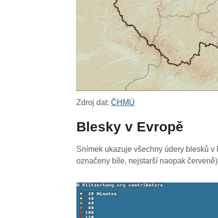
Zdroj dat:
ČHMÚ
Blesky v Evropě
Snímek ukazuje všechny údery blesků v E
označeny bíle, nejstarší naopak červeně)