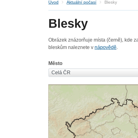
Úvod
Aktuální počasí
Blesky
Blesky
Obrázek znázorňuje místa (černě), kde za
bleskům naleznete v
nápovědě
.
Město