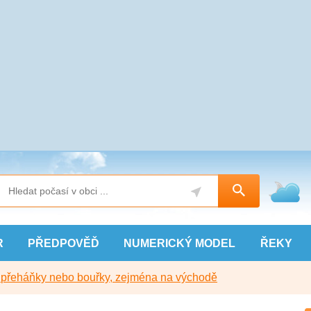
R
PŘEDPOVĚĎ
NUMERICKÝ
MODEL
ŘEKY
y přeháňky nebo bouřky, zejména na východě