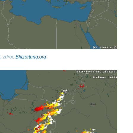
, zdroj:
Blitzortung.org