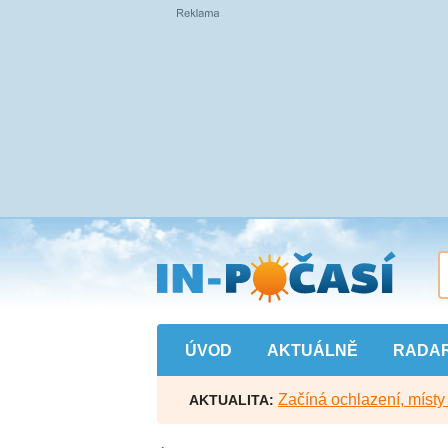
Přejít
na
hlavní
obsah
ÚVOD
AKTUÁLNĚ
RADA
Začíná ochlazení, míst
AKTUALITA: