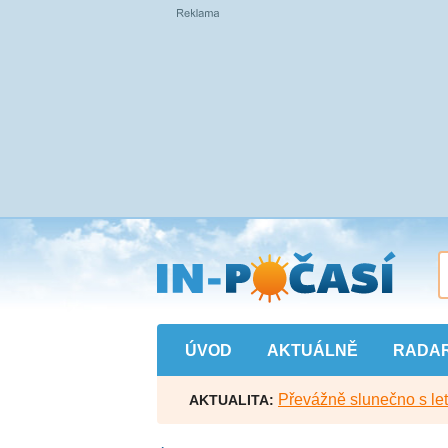
Přejít
na
hlavní
obsah
ÚVOD
AKTUÁLNĚ
RADA
Převážně slunečno s let
AKTUALITA: