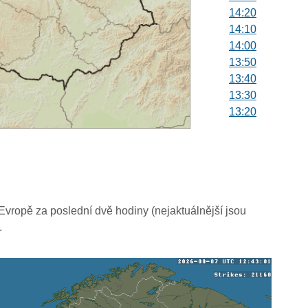
14:20
14:10
14:00
13:50
13:40
13:30
13:20
13:10
13:00
12:50
12:40
12:30
12:20
vropě za poslední dvě hodiny (nejaktuálnější jsou
12:10
.
12:00
11:50
11:40
11:30