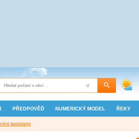
R
PŘEDPOVĚĎ
NUMERICKÝ
MODEL
ŘEKY
ními teplotami