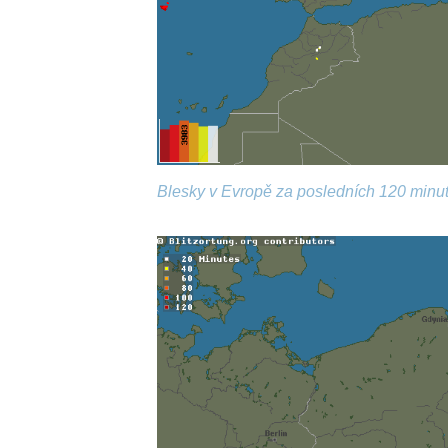
Blesky v Evropě za posledních 120 minut