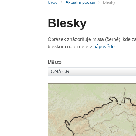
Úvod
Aktuální počasí
Blesky
Blesky
Obrázek znázorňuje místa (černě), kde za
bleskům naleznete v
nápovědě
.
Město