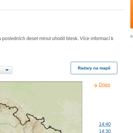
 posledních deset minut uhodil blesk. Více informací k
Radary na mapě
Dnes
14:40
14:30