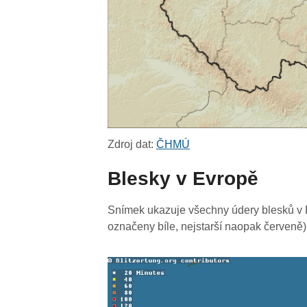
Zdroj dat:
ČHMÚ
Blesky v Evropě
Snímek ukazuje všechny údery blesků v E
označeny bíle, nejstarší naopak červeně)