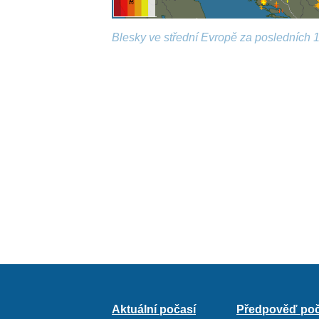
Blesky ve střední Evropě za posledních 1
Aktuální počasí
Předpověď poč