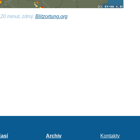
20 minut, zdroj:
Blitzortung.org
así
Archiv
Kontakty