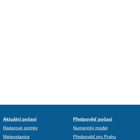
Aktuální počasí
Předpověď počasí
Radarové snímky
Numerický model
Meteostanice
Předpověď pro Prahu