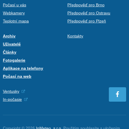
Počasí u vás
Předpověď pro Brno
Webkamery
Předpověď pro Ostravu
Teplotní mapa
Předpověď pro Plzeň
Archiv
Kontakty
Uživatelé
Články
Fotogalerie
Aplikace na telefony
Počasí na web
Ventusky
In-počasie
Copyright © 2026
InMeteo, s.r.o.
Použitím souhlasíte s uložením