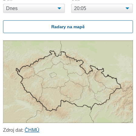
Radary na mapě
Zdroj dat:
ČHMÚ