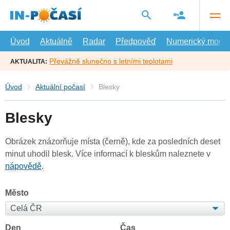
Přejít
na
hlavní
obsah
Úvod
Aktuálně
Radar
Předpověď
Numerický model
Převážně slunečno s letními teplotami
AKTUALITA:
Úvod
Aktuální počasí
Blesky
Blesky
Obrázek znázorňuje místa (černě), kde za posledních deset
minut uhodil blesk. Více informací k bleskům naleznete v
nápovědě
.
Město
Den
Čas