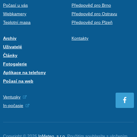
Počasí u vás
Předpověď pro Brno
Webkamery
Předpověď pro Ostravu
Teplotní mapa
Předpověď pro Plzeň
Archiv
Kontakty
Uživatelé
Články
Fotogalerie
Aplikace na telefony
Počasí na web
Ventusky
In-počasie
Copyright © 2026
InMeteo, s.r.o.
Použitím souhlasíte s uložením