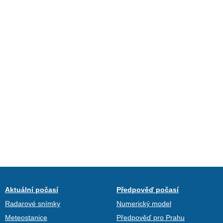
Aktuální počasí
Předpověď počasí
Radarové snímky
Numerický model
Meteostanice
Předpověď pro Prahu