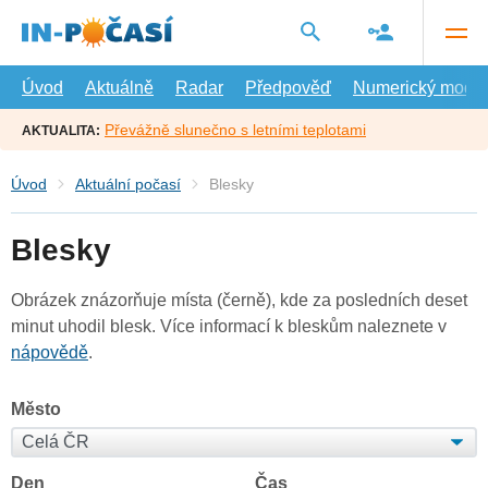
Přejít
na
hlavní
obsah
Úvod
Aktuálně
Radar
Předpověď
Numerický model
Převážně slunečno s letními teplotami
AKTUALITA:
Úvod
Aktuální počasí
Blesky
Blesky
Obrázek znázorňuje místa (černě), kde za posledních deset
minut uhodil blesk. Více informací k bleskům naleznete v
nápovědě
.
Město
Den
Čas