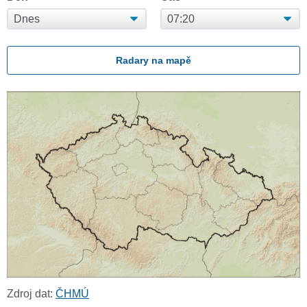
Radary na mapě
Zdroj dat:
ČHMÚ