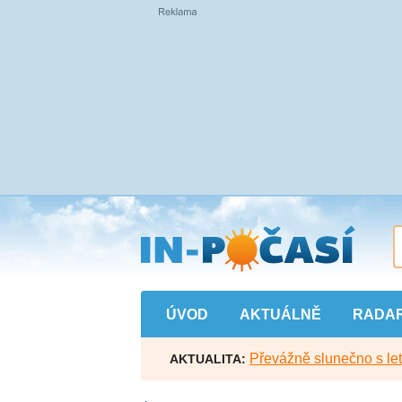
Přejít
na
hlavní
obsah
ÚVOD
AKTUÁLNĚ
RADA
Převážně slunečno s let
AKTUALITA: