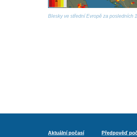
Blesky ve střední Evropě za posledních 1
Aktuální počasí
Předpověď poč