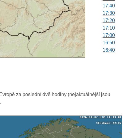
17:40
17:30
17:20
17:10
17:00
16:50
16:40
16:30
16:20
16:10
16:00
15:50
15:40
vropě za poslední dvě hodiny (nejaktuálnější jsou
15:30
.
15:20
15:10
15:00
14:50