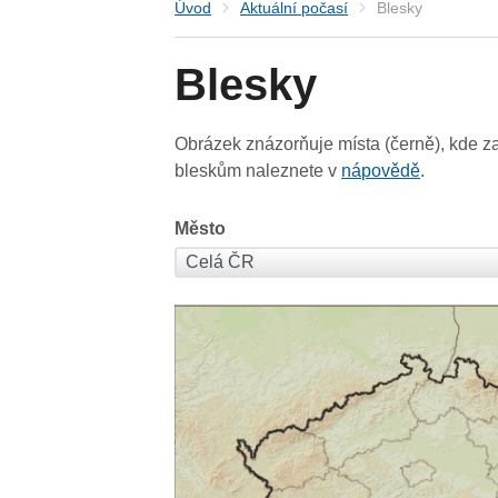
Úvod
Aktuální počasí
Blesky
Blesky
Obrázek znázorňuje místa (černě), kde za
bleskům naleznete v
nápovědě
.
Město