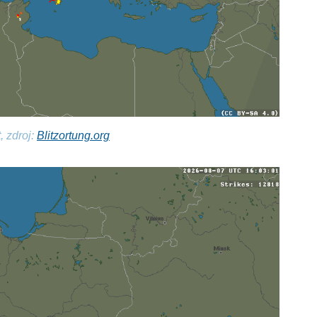
, zdroj:
Blitzortung.org