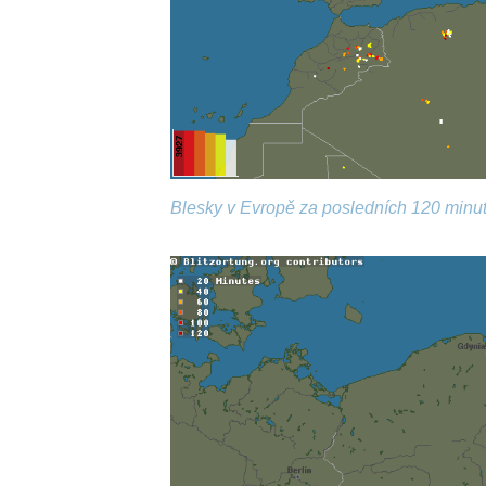
Blesky v Evropě za posledních 120 minut