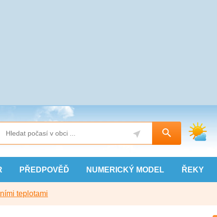
R
PŘEDPOVĚĎ
NUMERICKÝ
MODEL
ŘEKY
ními teplotami