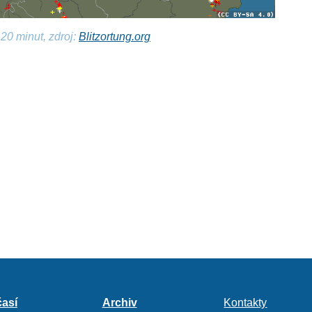
20 minut, zdroj:
Blitzortung.org
así
Archiv
Kontakty