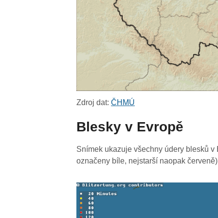
Zdroj dat:
ČHMÚ
Blesky v Evropě
Snímek ukazuje všechny údery blesků v E
označeny bíle, nejstarší naopak červeně)