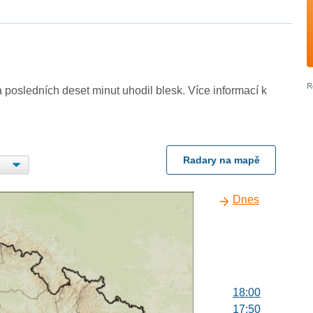
 posledních deset minut uhodil blesk. Více informací k
Radary na mapě
Dnes
18:00
17:50