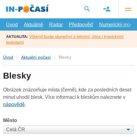
Přejít
na
hlavní
obsah
Úvod
Aktuálně
Radar
Předpověď
Numerický model
Víkend bude slunečný s letními, zítra i tropickými
AKTUALITA:
teplotami
Úvod
Aktuální počasí
Blesky
Blesky
Obrázek znázorňuje místa (černě), kde za posledních deset
minut uhodil blesk. Více informací k bleskům naleznete v
nápovědě
.
Město