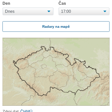
Den
Čas
Radary na mapě
Zdroj dat:
ČHMÚ