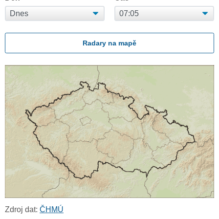
Radary na mapě
Zdroj dat:
ČHMÚ