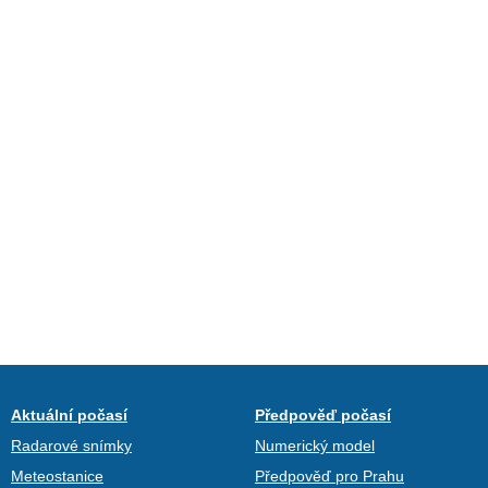
Aktuální počasí
Předpověď počasí
Radarové snímky
Numerický model
Meteostanice
Předpověď pro Prahu