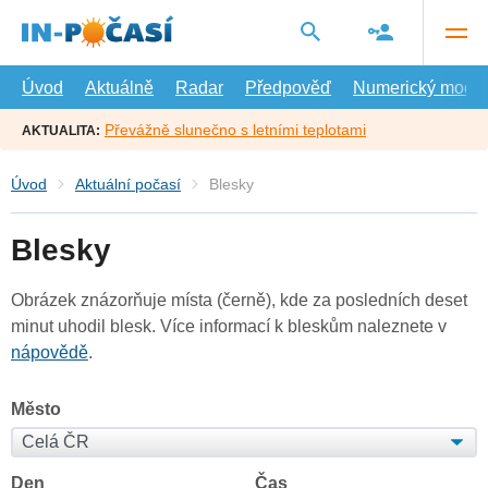
Přejít
na
hlavní
obsah
Úvod
Aktuálně
Radar
Předpověď
Numerický model
Převážně slunečno s letními teplotami
AKTUALITA:
Úvod
Aktuální počasí
Blesky
Blesky
Obrázek znázorňuje místa (černě), kde za posledních deset
minut uhodil blesk. Více informací k bleskům naleznete v
nápovědě
.
Město
Den
Čas