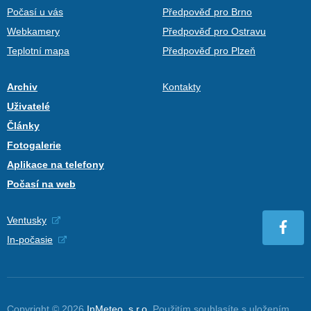
Počasí u vás
Předpověď pro Brno
Webkamery
Předpověď pro Ostravu
Teplotní mapa
Předpověď pro Plzeň
Archiv
Kontakty
Uživatelé
Články
Fotogalerie
Aplikace na telefony
Počasí na web
Ventusky
In-počasie
Copyright © 2026
InMeteo, s.r.o.
Použitím souhlasíte s uložením