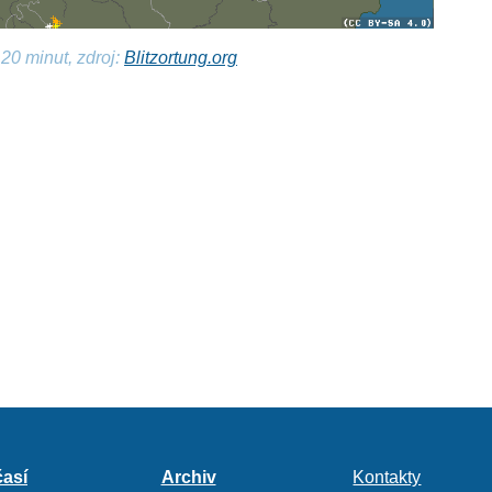
20 minut, zdroj:
Blitzortung.org
así
Archiv
Kontakty