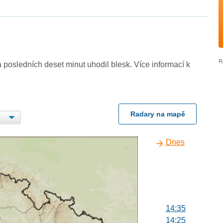
 posledních deset minut uhodil blesk. Více informací k
Radary na mapě
Dnes
14:35
14:25