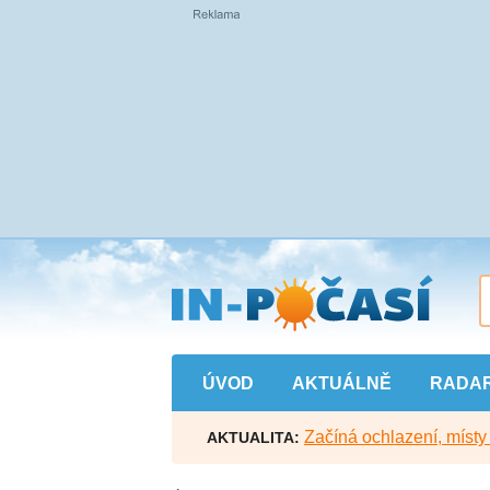
Přejít
na
hlavní
obsah
ÚVOD
AKTUÁLNĚ
RADA
Začíná ochlazení, míst
AKTUALITA: