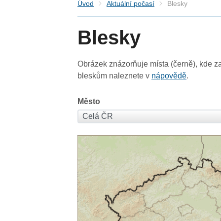
Úvod
Aktuální počasí
Blesky
Blesky
Obrázek znázorňuje místa (černě), kde za
bleskům naleznete v
nápovědě
.
Město