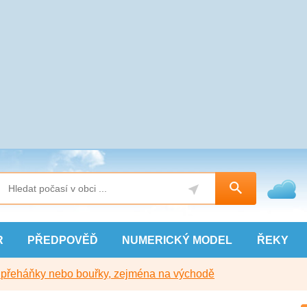
R
PŘEDPOVĚĎ
NUMERICKÝ
MODEL
ŘEKY
y přeháňky nebo bouřky, zejména na východě