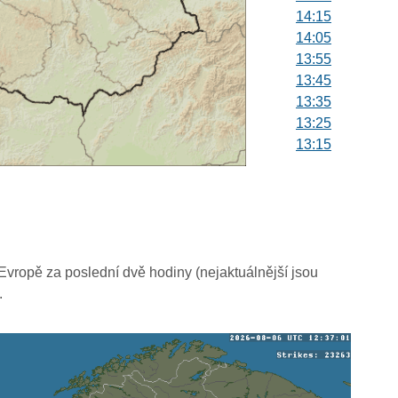
14:15
14:05
13:55
13:45
13:35
13:25
13:15
13:05
12:55
12:45
12:35
12:25
12:15
vropě za poslední dvě hodiny (nejaktuálnější jsou
12:05
.
11:55
11:45
11:35
11:25