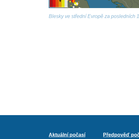
Blesky ve střední Evropě za posledních 1
Aktuální počasí
Předpověď poč