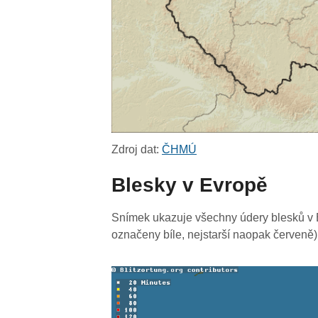
Zdroj dat:
ČHMÚ
Blesky v Evropě
Snímek ukazuje všechny údery blesků v E
označeny bíle, nejstarší naopak červeně)