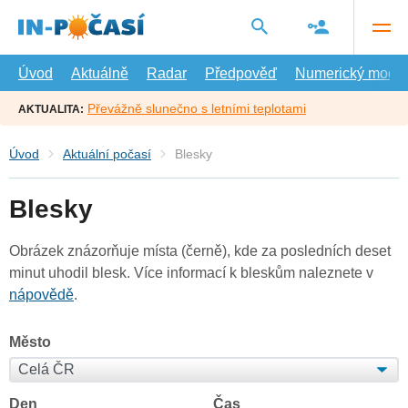
Přejít
na
hlavní
obsah
Úvod
Aktuálně
Radar
Předpověď
Numerický model
Převážně slunečno s letními teplotami
AKTUALITA:
Úvod
Aktuální počasí
Blesky
Blesky
Obrázek znázorňuje místa (černě), kde za posledních deset
minut uhodil blesk. Více informací k bleskům naleznete v
nápovědě
.
Město
Den
Čas