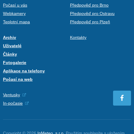
Počasí u vás
Předpověď pro Brno
Webkamery
Předpověď pro Ostravu
Teplotní mapa
Předpověď pro Plzeň
Archiv
Kontakty
Uživatelé
Články
Fotogalerie
Aplikace na telefony
Počasí na web
Ventusky
In-počasie
Copyright © 2026
InMeteo, s.r.o.
Použitím souhlasíte s uložením