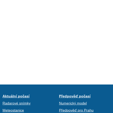
Aktuální počasí
Předpověď počasí
Radarové snímky
Numerický model
Meteostanice
Předpověď pro Prahu