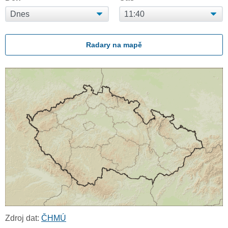
Radary na mapě
Zdroj dat:
ČHMÚ