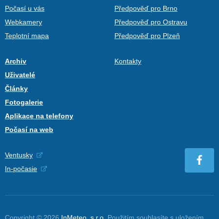
Počasí u vás
Předpověď pro Brno
Webkamery
Předpověď pro Ostravu
Teplotní mapa
Předpověď pro Plzeň
Archiv
Kontakty
Uživatelé
Články
Fotogalerie
Aplikace na telefony
Počasí na web
Ventusky
In-počasie
Copyright © 2026
InMeteo, s.r.o.
Použitím souhlasíte s uložením