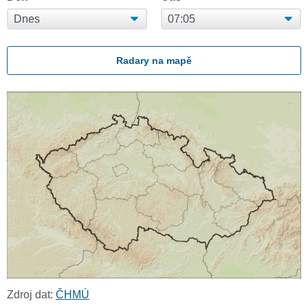
Radary na mapě
Zdroj dat:
ČHMÚ