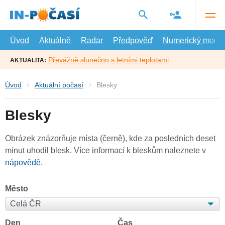
Přejít
na
hlavní
obsah
Úvod
Aktuálně
Radar
Předpověď
Numerický model
Převážně slunečno s letními teplotami
AKTUALITA:
Úvod
Aktuální počasí
Blesky
Blesky
Obrázek znázorňuje místa (černě), kde za posledních deset
minut uhodil blesk. Více informací k bleskům naleznete v
nápovědě
.
Město
Den
Čas