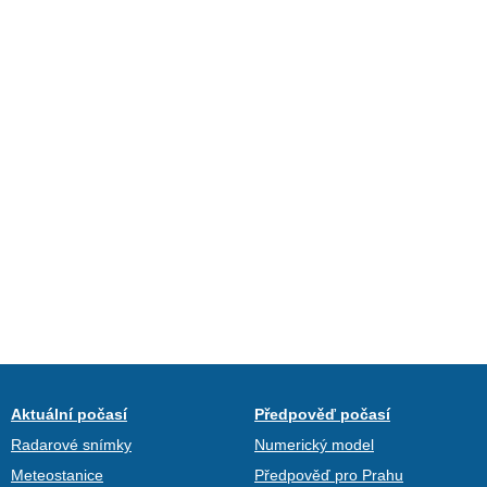
Aktuální počasí
Předpověď počasí
Radarové snímky
Numerický model
Meteostanice
Předpověď pro Prahu