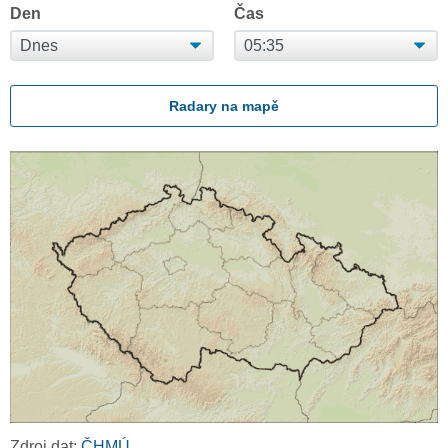
Den
Čas
Radary na mapě
Zdroj dat:
ČHMÚ