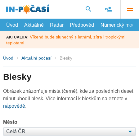
Přejít
na
hlavní
obsah
Úvod
Aktuálně
Radar
Předpověď
Numerický model
Víkend bude slunečný s letními, zítra i tropickými
AKTUALITA:
teplotami
Úvod
Aktuální počasí
Blesky
Blesky
Obrázek znázorňuje místa (černě), kde za posledních deset
minut uhodil blesk. Více informací k bleskům naleznete v
nápovědě
.
Město