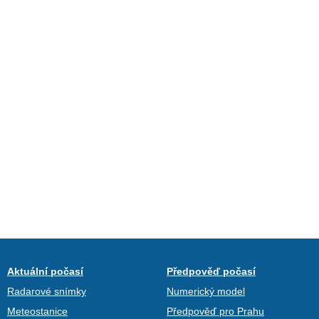
Aktuální počasí
Předpověď počasí
Radarové snímky
Numerický model
Meteostanice
Předpověď pro Prahu