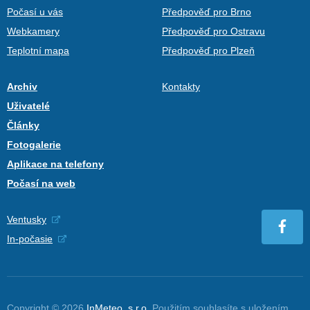
Počasí u vás
Předpověď pro Brno
Webkamery
Předpověď pro Ostravu
Teplotní mapa
Předpověď pro Plzeň
Archiv
Kontakty
Uživatelé
Články
Fotogalerie
Aplikace na telefony
Počasí na web
Ventusky
In-počasie
Copyright © 2026
InMeteo, s.r.o.
Použitím souhlasíte s uložením