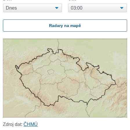
Radary na mapě
Zdroj dat:
ČHMÚ