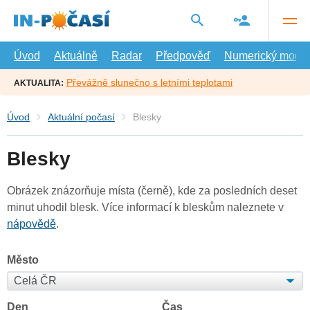
Přejít
na
hlavní
obsah
Úvod
Aktuálně
Radar
Předpověď
Numerický model
Převážně slunečno s letními teplotami
AKTUALITA:
Úvod
Aktuální počasí
Blesky
Blesky
Obrázek znázorňuje místa (černě), kde za posledních deset
minut uhodil blesk. Více informací k bleskům naleznete v
nápovědě
.
Město
Den
Čas