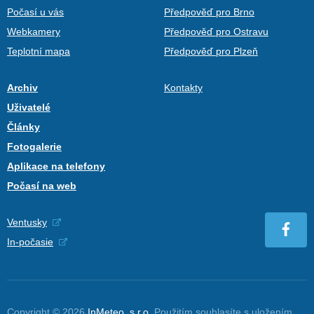
Počasí u vás
Předpověď pro Brno
Webkamery
Předpověď pro Ostravu
Teplotní mapa
Předpověď pro Plzeň
Archiv
Kontakty
Uživatelé
Články
Fotogalerie
Aplikace na telefony
Počasí na web
Ventusky
In-počasie
Copyright © 2026
InMeteo, s.r.o.
Použitím souhlasíte s uložením