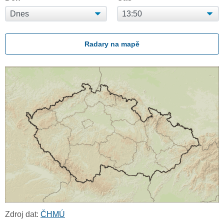
Radary na mapě
Zdroj dat:
ČHMÚ