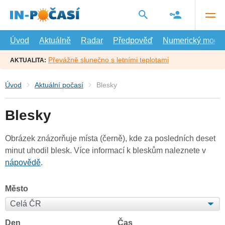
Přejít
na
hlavní
obsah
Úvod
Aktuálně
Radar
Předpověď
Numerický model
Převážně slunečno s letními teplotami
AKTUALITA:
Úvod
Aktuální počasí
Blesky
Blesky
Obrázek znázorňuje místa (černě), kde za posledních deset
minut uhodil blesk. Více informací k bleskům naleznete v
nápovědě
.
Město
Den
Čas