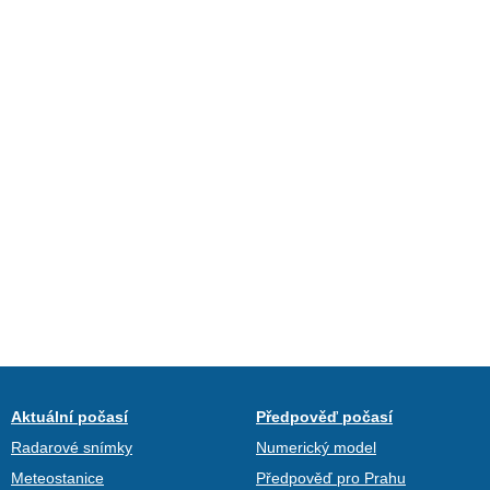
Aktuální počasí
Předpověď počasí
Radarové snímky
Numerický model
Meteostanice
Předpověď pro Prahu