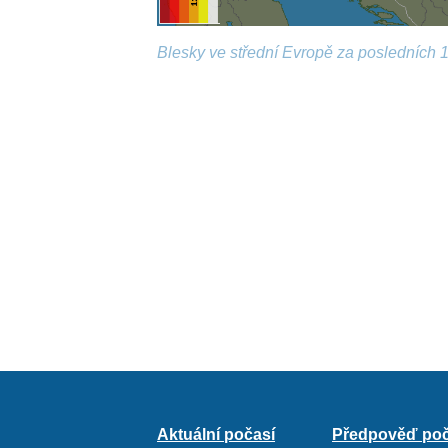
Blesky ve střední Evropě za posledních 1
Aktuální počasí
Předpověď poč