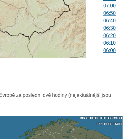
07:00
06:50
06:40
06:30
06:20
06:10
06:00
05:50
05:40
05:30
05:20
05:10
05:00
vropě za poslední dvě hodiny (nejaktuálnější jsou
04:50
.
04:40
04:30
04:20
04:10