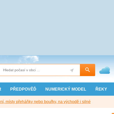
R
PŘEDPOVĚĎ
NUMERICKÝ
MODEL
ŘEKY
í, místy přeháňky nebo bouřky, na východě i silné