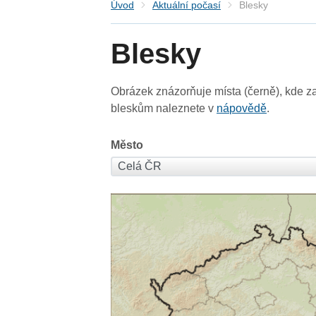
Úvod
Aktuální počasí
Blesky
Blesky
Obrázek znázorňuje místa (černě), kde za
bleskům naleznete v
nápovědě
.
Město