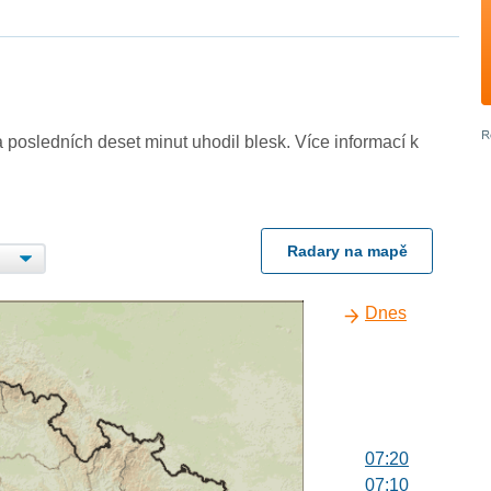
 posledních deset minut uhodil blesk. Více informací k
Radary na mapě
Dnes
07:20
07:10