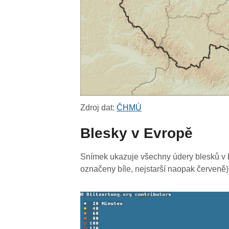
Zdroj dat:
ČHMÚ
Blesky v Evropě
Snímek ukazuje všechny údery blesků v E
označeny bíle, nejstarší naopak červeně)