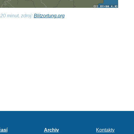
20 minut, zdroj:
Blitzortung.org
así
Archiv
Kontakty