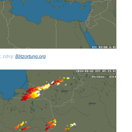
, zdroj:
Blitzortung.org