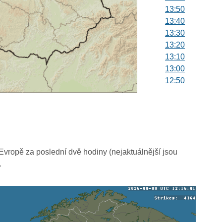
13:50
13:40
13:30
13:20
13:10
13:00
12:50
12:40
12:30
12:20
12:10
12:00
11:50
vropě za poslední dvě hodiny (nejaktuálnější jsou
11:40
.
11:30
11:20
11:10
11:00