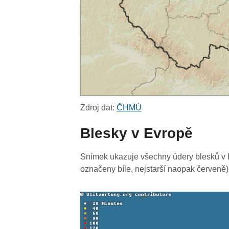
Zdroj dat:
ČHMÚ
Blesky v Evropě
Snímek ukazuje všechny údery blesků v E
označeny bíle, nejstarší naopak červeně)