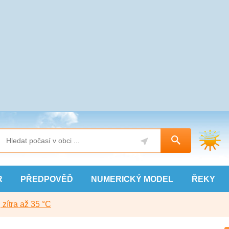
R
PŘEDPOVĚĎ
NUMERICKÝ
MODEL
ŘEKY
, zítra až 35 °C