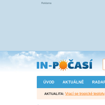
Přejít
na
hlavní
obsah
ÚVOD
AKTUÁLNĚ
RADA
Vrací se tropické teploty
AKTUALITA: