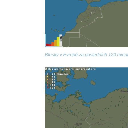
Blesky v Evropě za posledních 120 minut