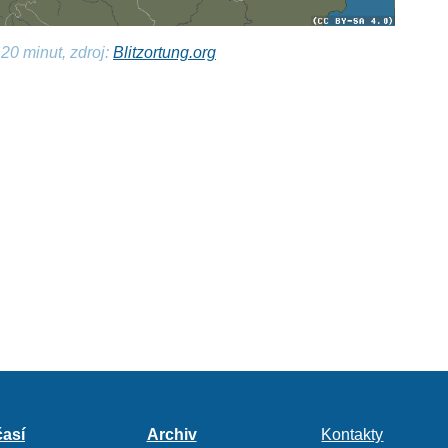
20 minut, zdroj:
Blitzortung.org
así
Archiv
Kontakty