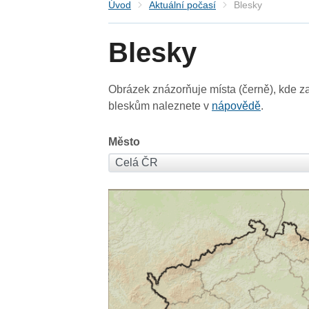
Úvod
Aktuální počasí
Blesky
Blesky
Obrázek znázorňuje místa (černě), kde za
bleskům naleznete v
nápovědě
.
Město