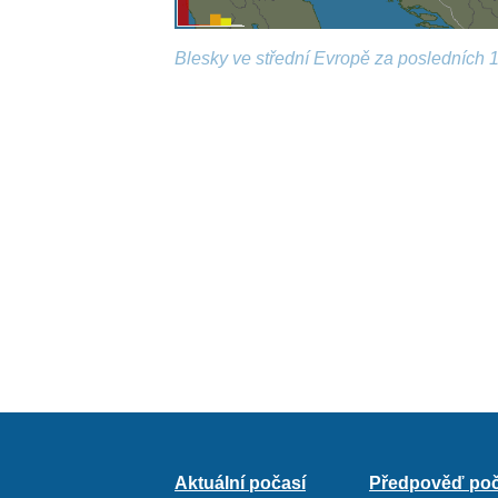
Blesky ve střední Evropě za posledních 1
Aktuální počasí
Předpověď poč