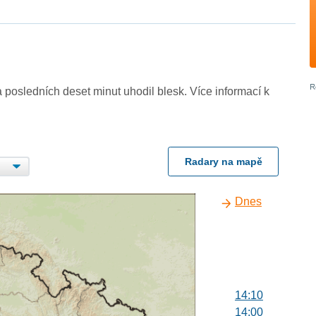
 posledních deset minut uhodil blesk. Více informací k
Radary na mapě
Dnes
14:10
14:00