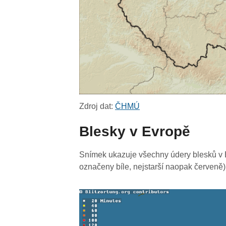
Zdroj dat:
ČHMÚ
Blesky v Evropě
Snímek ukazuje všechny údery blesků v E
označeny bíle, nejstarší naopak červeně)