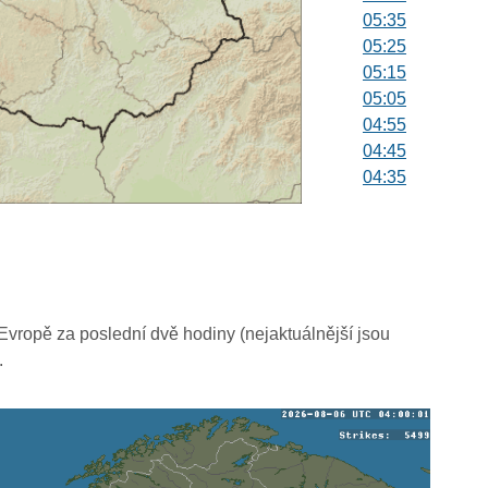
05:35
05:25
05:15
05:05
04:55
04:45
04:35
04:25
04:15
04:05
03:55
03:45
03:35
vropě za poslední dvě hodiny (nejaktuálnější jsou
03:25
.
03:15
03:05
02:55
02:45