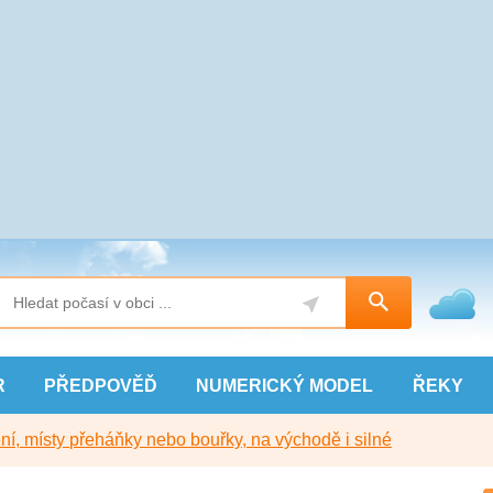
R
PŘEDPOVĚĎ
NUMERICKÝ
MODEL
ŘEKY
í, místy přeháňky nebo bouřky, na východě i silné