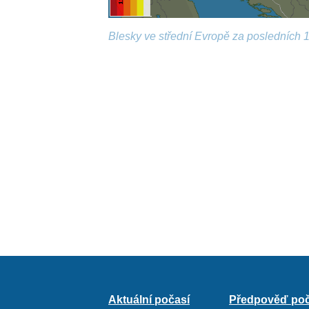
Blesky ve střední Evropě za posledních 1
Aktuální počasí
Předpověď poč