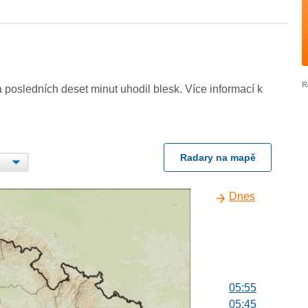
 posledních deset minut uhodil blesk. Více informací k
Radary na mapě
Dnes
05:55
05:45