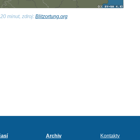
20 minut, zdroj:
Blitzortung.org
así
Archiv
Kontakty