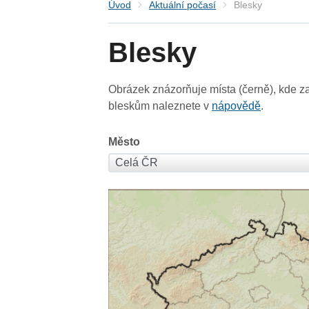
Úvod
Aktuální počasí
Blesky
Blesky
Obrázek znázorňuje místa (černě), kde za
bleskům naleznete v
nápovědě
.
Město