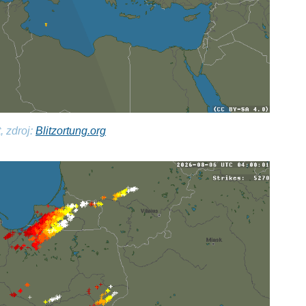
, zdroj:
Blitzortung.org