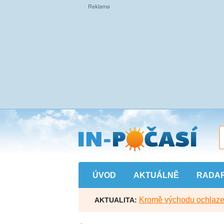
Přejít
na
hlavní
obsah
ÚVOD
AKTUÁLNĚ
RADA
Kromě východu ochlazen
AKTUALITA: