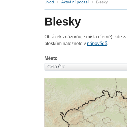
Úvod
Aktuální počasí
Blesky
Blesky
Obrázek znázorňuje místa (černě), kde za
bleskům naleznete v
nápovědě
.
Město