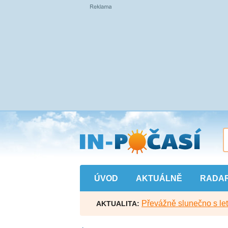
Přejít
na
hlavní
obsah
ÚVOD
AKTUÁLNĚ
RADA
Převážně slunečno s let
AKTUALITA: