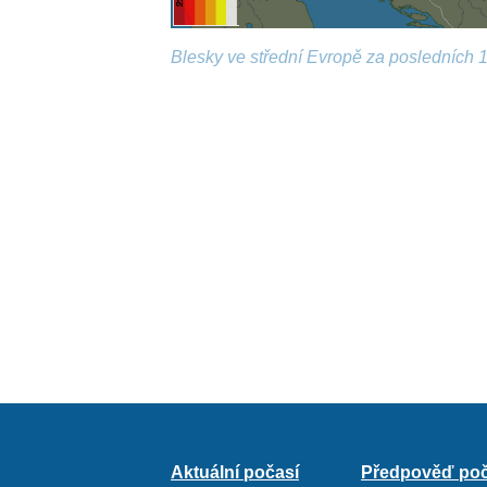
Blesky ve střední Evropě za posledních 1
Aktuální počasí
Předpověď poč