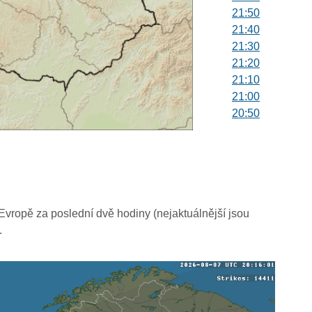
21:50
21:40
21:30
21:20
21:10
21:00
20:50
20:40
20:30
20:20
20:10
20:00
19:50
vropě za poslední dvě hodiny (nejaktuálnější jsou
19:40
.
19:30
19:20
19:10
19:00