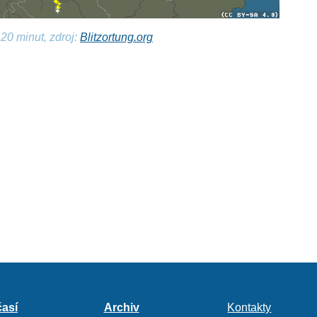
20 minut, zdroj:
Blitzortung.org
así
Archiv
Kontakty