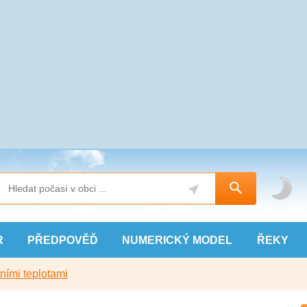
R
PŘEDPOVĚĎ
NUMERICKÝ
MODEL
ŘEKY
ními teplotami