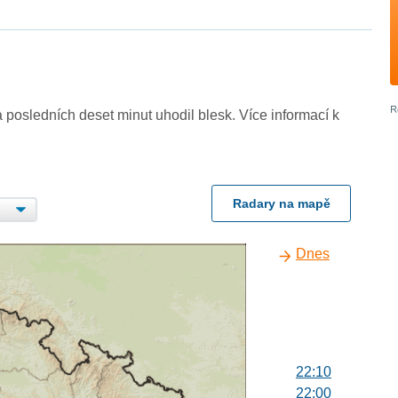
 posledních deset minut uhodil blesk. Více informací k
Radary na mapě
Dnes
22:10
22:00