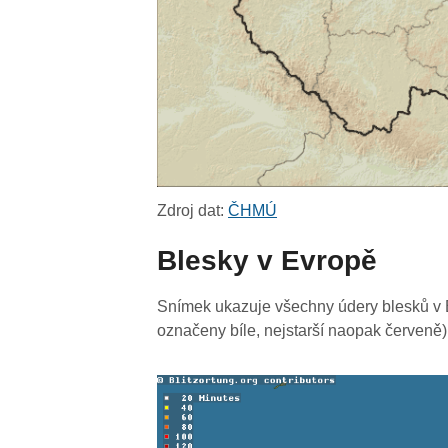
Zdroj dat:
ČHMÚ
Blesky v Evropě
Snímek ukazuje všechny údery blesků v E
označeny bíle, nejstarší naopak červeně)