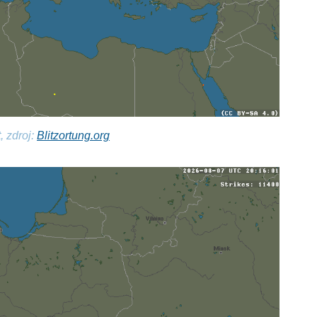
, zdroj:
Blitzortung.org