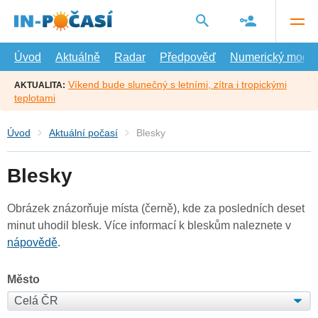
Přejít
na
hlavní
obsah
Úvod
Aktuálně
Radar
Předpověď
Numerický model
Víkend bude slunečný s letními, zítra i tropickými
AKTUALITA:
teplotami
Úvod
Aktuální počasí
Blesky
Blesky
Obrázek znázorňuje místa (černě), kde za posledních deset
minut uhodil blesk. Více informací k bleskům naleznete v
nápovědě
.
Město