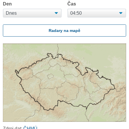
Den
Čas
Radary na mapě
Zdroj dat:
ČHMÚ