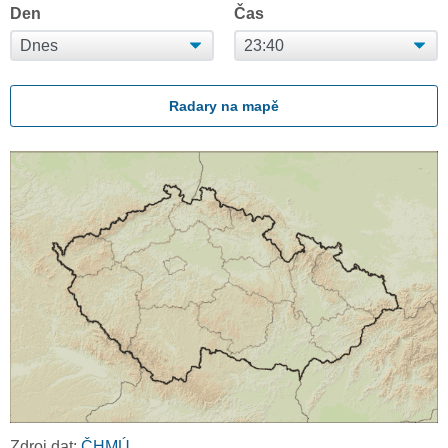
Den
Čas
Radary na mapě
Zdroj dat:
ČHMÚ