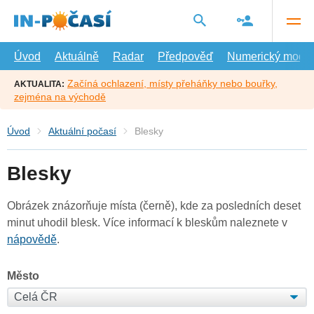
Přejít
na
hlavní
obsah
Úvod
Aktuálně
Radar
Předpověď
Numerický model
Začíná ochlazení, místy přeháňky nebo bouřky,
AKTUALITA:
zejména na východě
Úvod
Aktuální počasí
Blesky
Blesky
Obrázek znázorňuje místa (černě), kde za posledních deset
minut uhodil blesk. Více informací k bleskům naleznete v
nápovědě
.
Město