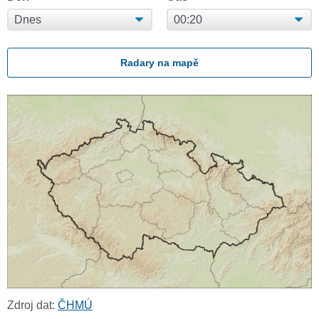
Radary na mapě
Zdroj dat:
ČHMÚ