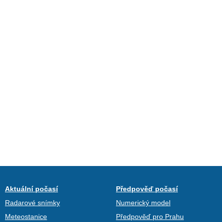
Aktuální počasí
Předpověď počasí
Radarové snímky
Numerický model
Meteostanice
Předpověď pro Prahu