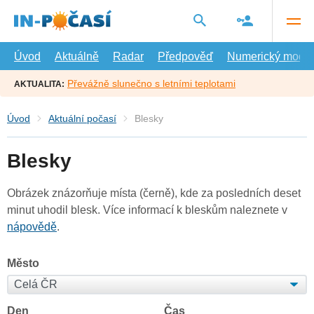
Přejít
na
hlavní
obsah
Úvod
Aktuálně
Radar
Předpověď
Numerický model
Převážně slunečno s letními teplotami
AKTUALITA:
Úvod
Aktuální počasí
Blesky
Blesky
Obrázek znázorňuje místa (černě), kde za posledních deset
minut uhodil blesk. Více informací k bleskům naleznete v
nápovědě
.
Město
Den
Čas