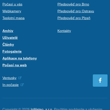
Počasí u vás
Předpověď pro Brno
Webkamery
Předpověď pro Ostravu
Teplotní mapa
Předpověď pro Plzeň
Archiv
Kontakty
Uživatelé
Články
Fotogalerie
Aplikace na telefony
Počasí na web
Ventusky
In-počasie
Copyright © 2026
InMeteo, s.r.o.
Použitím souhlasíte s uložením