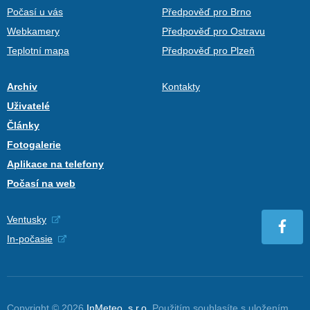
Počasí u vás
Předpověď pro Brno
Webkamery
Předpověď pro Ostravu
Teplotní mapa
Předpověď pro Plzeň
Archiv
Kontakty
Uživatelé
Články
Fotogalerie
Aplikace na telefony
Počasí na web
Ventusky
In-počasie
Copyright © 2026
InMeteo, s.r.o.
Použitím souhlasíte s uložením