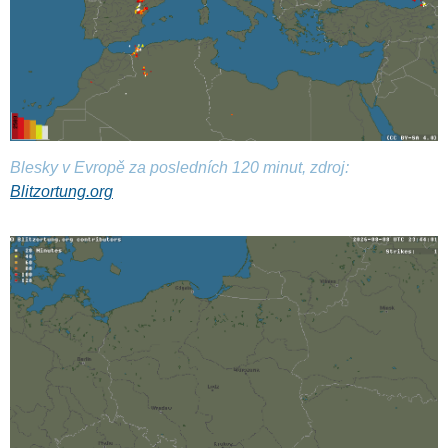
Blesky v Evropě za posledních 120 minut, zdroj:
Blitzortung.org