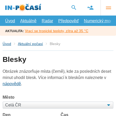
Přejít
na
hlavní
obsah
Úvod
Aktuálně
Radar
Předpověď
Numerický model
Vrací se tropické teploty, zítra až 35 °C
AKTUALITA:
Úvod
Aktuální počasí
Blesky
Blesky
Obrázek znázorňuje místa (černě), kde za posledních deset
minut uhodil blesk. Více informací k bleskům naleznete v
nápovědě
.
Město
Den
Čas