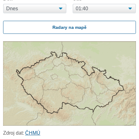
Radary na mapě
Zdroj dat:
ČHMÚ