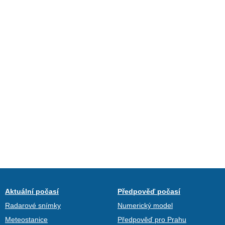
Aktuální počasí
Předpověď počasí
Radarové snímky
Numerický model
Meteostanice
Předpověď pro Prahu