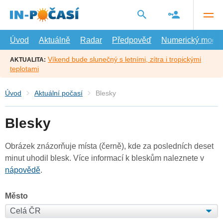
Přejít
na
hlavní
obsah
Úvod
Aktuálně
Radar
Předpověď
Numerický model
Víkend bude slunečný s letními, zítra i tropickými
AKTUALITA:
teplotami
Úvod
Aktuální počasí
Blesky
Blesky
Obrázek znázorňuje místa (černě), kde za posledních deset
minut uhodil blesk. Více informací k bleskům naleznete v
nápovědě
.
Město