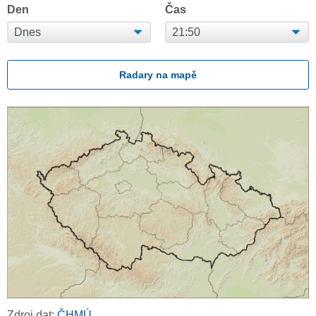
Den
Čas
Radary na mapě
Zdroj dat:
ČHMÚ