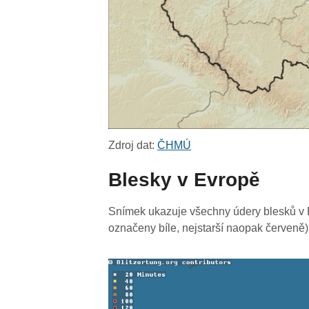
Zdroj dat:
ČHMÚ
Blesky v Evropě
Snímek ukazuje všechny údery blesků v E
označeny bíle, nejstarší naopak červeně)