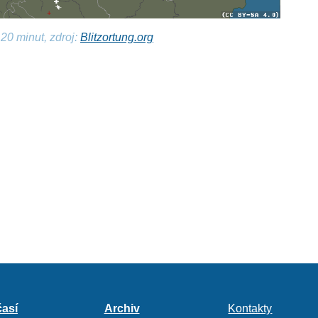
20 minut, zdroj:
Blitzortung.org
así
Archiv
Kontakty