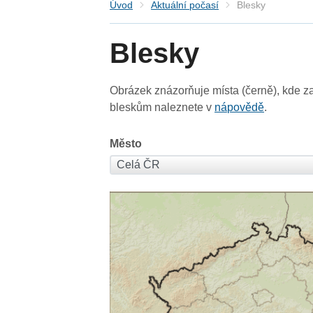
Úvod
Aktuální počasí
Blesky
Blesky
Obrázek znázorňuje místa (černě), kde za
bleskům naleznete v
nápovědě
.
Město