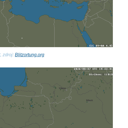
, zdroj:
Blitzortung.org