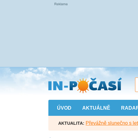
Přejít
na
hlavní
obsah
ÚVOD
AKTUÁLNĚ
RADA
Převážně slunečno s let
AKTUALITA: