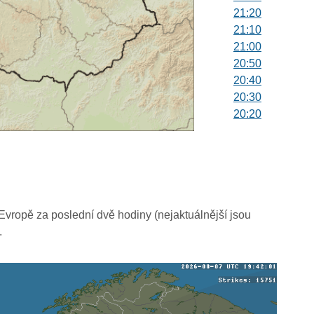
21:20
21:10
21:00
20:50
20:40
20:30
20:20
20:10
20:00
19:50
19:40
19:30
19:20
vropě za poslední dvě hodiny (nejaktuálnější jsou
19:10
.
19:00
18:50
18:40
18:30