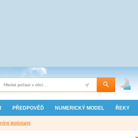
R
PŘEDPOVĚĎ
NUMERICKÝ
MODEL
ŘEKY
ními teplotami