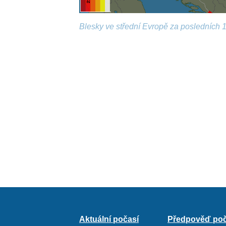
Blesky ve střední Evropě za posledních 1
Aktuální počasí
Předpověď poč