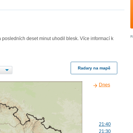
 posledních deset minut uhodil blesk. Více informací k
Radary na mapě
Dnes
21:40
21:30