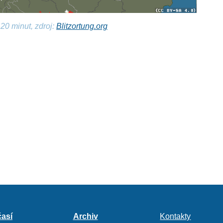
20 minut, zdroj:
Blitzortung.org
así
Archiv
Kontakty