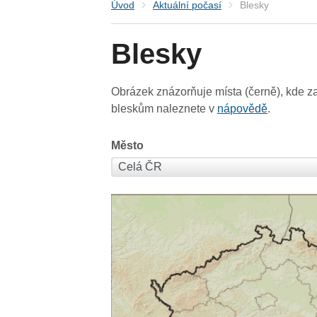
Úvod
Aktuální počasí
Blesky
Blesky
Obrázek znázorňuje místa (černě), kde za
bleskům naleznete v
nápovědě
.
Město