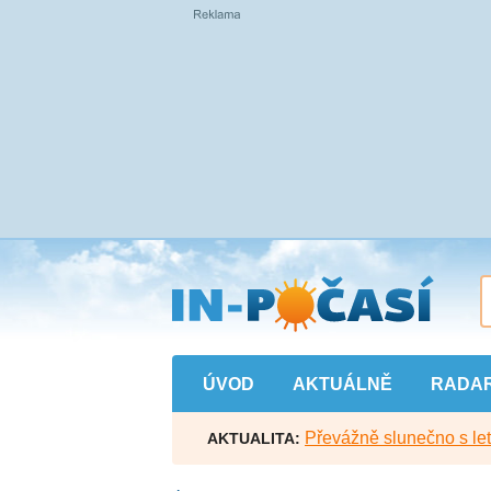
Přejít
na
hlavní
obsah
ÚVOD
AKTUÁLNĚ
RADA
Převážně slunečno s let
AKTUALITA: