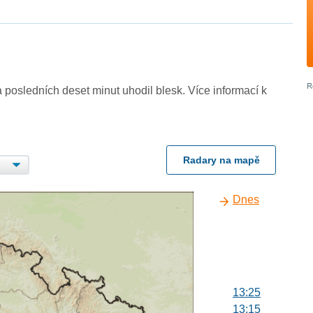
 posledních deset minut uhodil blesk. Více informací k
Radary na mapě
Dnes
13:25
13:15