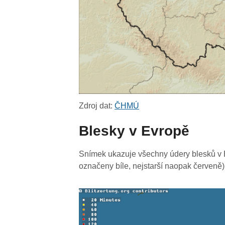
Zdroj dat:
ČHMÚ
Blesky v Evropě
Snímek ukazuje všechny údery blesků v E
označeny bíle, nejstarší naopak červeně)