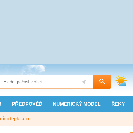
R
PŘEDPOVĚĎ
NUMERICKÝ
MODEL
ŘEKY
ními teplotami