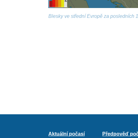
Blesky ve střední Evropě za posledních 1
Aktuální počasí
Předpověď poč