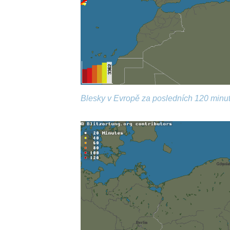
Blesky v Evropě za posledních 120 minut