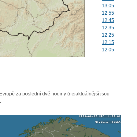
13:05
12:55
12:45
12:35
12:25
12:15
12:05
11:55
11:45
11:35
11:25
11:15
11:05
vropě za poslední dvě hodiny (nejaktuálnější jsou
10:55
.
10:45
10:35
10:25
10:15