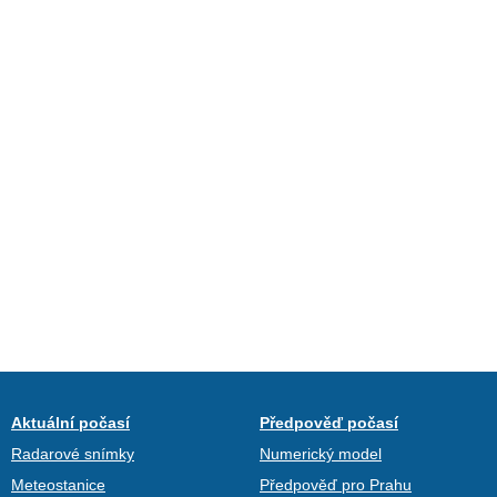
Aktuální počasí
Předpověď počasí
Radarové snímky
Numerický model
Meteostanice
Předpověď pro Prahu