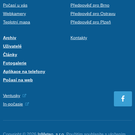
Počasí u vás
Předpověď pro Brno
Webkamery
Předpověď pro Ostravu
Teplotní mapa
Předpověď pro Plzeň
Archiv
Kontakty
Uživatelé
Články
Fotogalerie
Aplikace na telefony
Počasí na web
Ventusky
In-počasie
Copyright © 2026
InMeteo, s.r.o.
Použitím souhlasíte s uložením