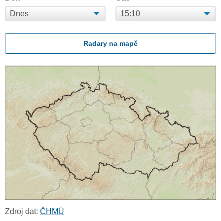
Radary na mapě
Zdroj dat:
ČHMÚ