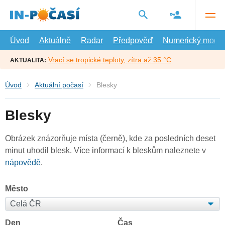
Přejít
na
hlavní
obsah
Úvod
Aktuálně
Radar
Předpověď
Numerický model
Vrací se tropické teploty, zítra až 35 °C
AKTUALITA:
Úvod
Aktuální počasí
Blesky
Blesky
Obrázek znázorňuje místa (černě), kde za posledních deset
minut uhodil blesk. Více informací k bleskům naleznete v
nápovědě
.
Město
Den
Čas