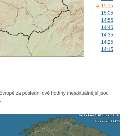
15:15
15:05
14:55
14:45
14:35
14:25
14:15
14:05
13:55
13:45
13:35
13:25
13:15
vropě za poslední dvě hodiny (nejaktuálnější jsou
13:05
.
12:55
12:45
12:35
12:25