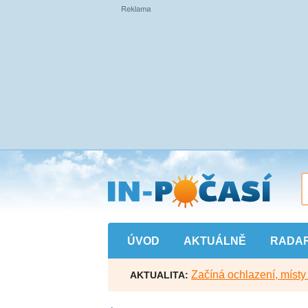
Přejít
na
hlavní
obsah
ÚVOD
AKTUÁLNĚ
RADA
Začíná ochlazení, míst
AKTUALITA: