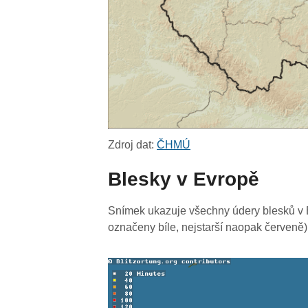
Zdroj dat:
ČHMÚ
Blesky v Evropě
Snímek ukazuje všechny údery blesků v E
označeny bíle, nejstarší naopak červeně)