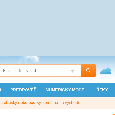
R
PŘEDPOVĚĎ
NUMERICKÝ
MODEL
ŘEKY
y přeháňky nebo bouřky, zejména na východě