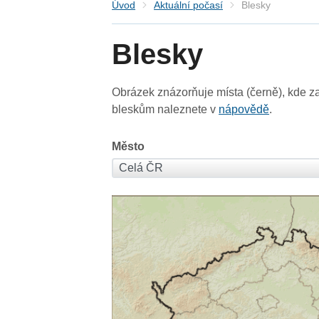
Úvod
Aktuální počasí
Blesky
Blesky
Obrázek znázorňuje místa (černě), kde za
bleskům naleznete v
nápovědě
.
Město