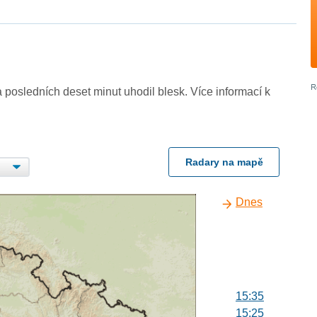
 posledních deset minut uhodil blesk. Více informací k
Radary na mapě
Dnes
15:35
15:25