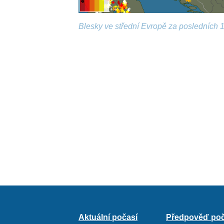
Blesky ve střední Evropě za posledních 1
Aktuální počasí
Předpověď poč