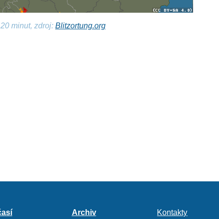
20 minut, zdroj:
Blitzortung.org
así
Archiv
Kontakty