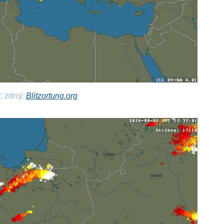
, zdroj:
Blitzortung.org