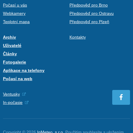
Počasí u vás
Předpověď pro Brno
Webkamery
Předpověď pro Ostravu
Teplotní mapa
Předpověď pro Plzeň
Archiv
Kontakty
Uživatelé
Články
Fotogalerie
Aplikace na telefony
Počasí na web
Ventusky
In-počasie
Copyright © 2026
InMeteo, s.r.o.
Použitím souhlasíte s uložením