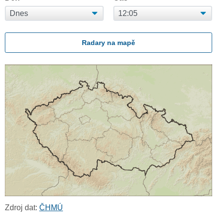
Radary na mapě
Zdroj dat:
ČHMÚ