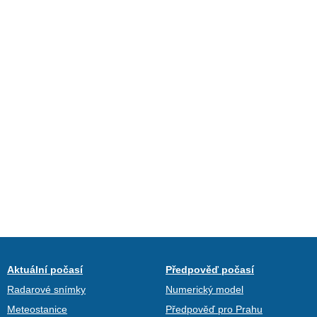
Aktuální počasí
Předpověď počasí
Radarové snímky
Numerický model
Meteostanice
Předpověď pro Prahu