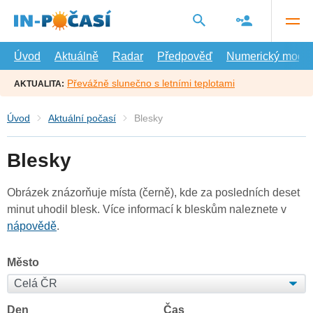
Přejít
na
hlavní
obsah
Úvod
Aktuálně
Radar
Předpověď
Numerický model
Převážně slunečno s letními teplotami
AKTUALITA:
Úvod
Aktuální počasí
Blesky
Blesky
Obrázek znázorňuje místa (černě), kde za posledních deset
minut uhodil blesk. Více informací k bleskům naleznete v
nápovědě
.
Město
Den
Čas