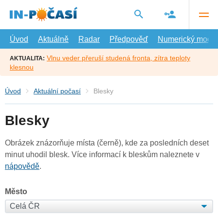
Přejít
na
hlavní
obsah
Úvod
Aktuálně
Radar
Předpověď
Numerický model
Vlnu veder přeruší studená fronta, zítra teploty
AKTUALITA:
klesnou
Úvod
Aktuální počasí
Blesky
Blesky
Obrázek znázorňuje místa (černě), kde za posledních deset
minut uhodil blesk. Více informací k bleskům naleznete v
nápovědě
.
Město