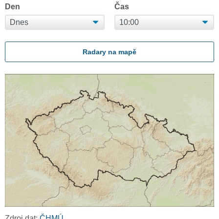
Den
Čas
Radary na mapě
Zdroj dat:
ČHMÚ