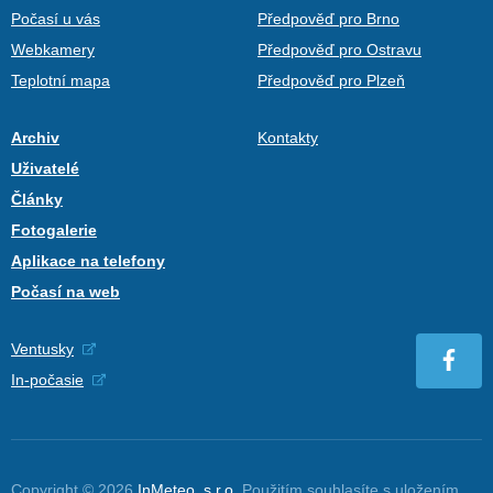
Počasí u vás
Předpověď pro Brno
Webkamery
Předpověď pro Ostravu
Teplotní mapa
Předpověď pro Plzeň
Archiv
Kontakty
Uživatelé
Články
Fotogalerie
Aplikace na telefony
Počasí na web
Ventusky
In-počasie
Copyright © 2026
InMeteo, s.r.o.
Použitím souhlasíte s uložením