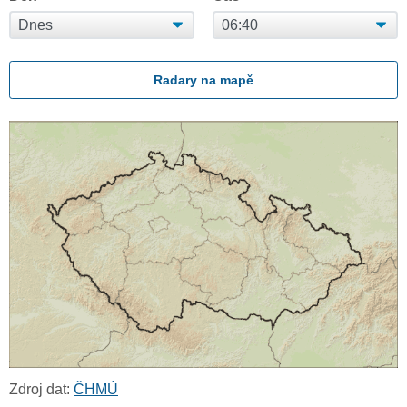
Radary na mapě
Zdroj dat:
ČHMÚ