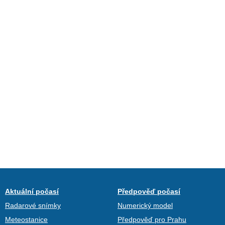
Aktuální počasí
Předpověď počasí
Radarové snímky
Numerický model
Meteostanice
Předpověď pro Prahu