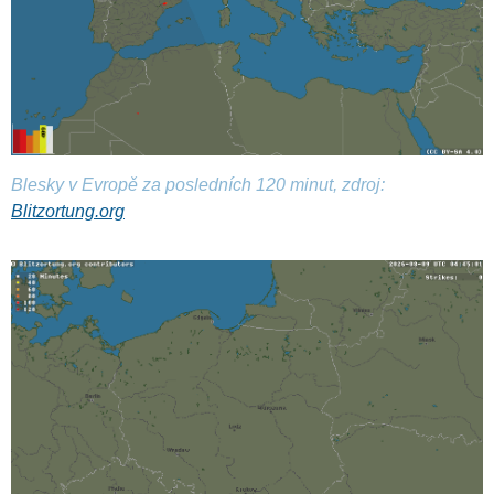
Blesky v Evropě za posledních 120 minut, zdroj:
Blitzortung.org