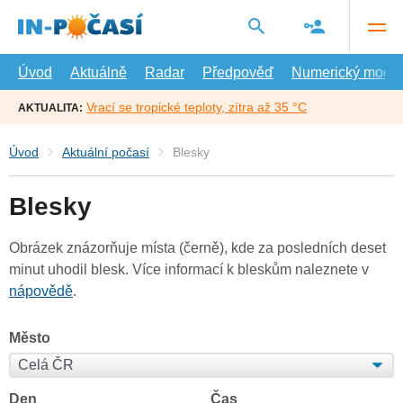
Přejít
na
hlavní
obsah
Úvod
Aktuálně
Radar
Předpověď
Numerický model
Vrací se tropické teploty, zítra až 35 °C
AKTUALITA:
Úvod
Aktuální počasí
Blesky
Blesky
Obrázek znázorňuje místa (černě), kde za posledních deset
minut uhodil blesk. Více informací k bleskům naleznete v
nápovědě
.
Město
Den
Čas