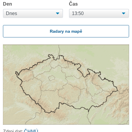
Den
Čas
Radary na mapě
Zdroj dat:
ČHMÚ