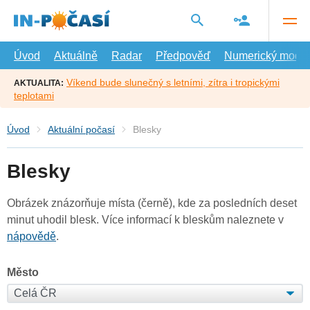
Přejít
na
hlavní
obsah
Úvod
Aktuálně
Radar
Předpověď
Numerický model
Víkend bude slunečný s letními, zítra i tropickými
AKTUALITA:
teplotami
Úvod
Aktuální počasí
Blesky
Blesky
Obrázek znázorňuje místa (černě), kde za posledních deset
minut uhodil blesk. Více informací k bleskům naleznete v
nápovědě
.
Město