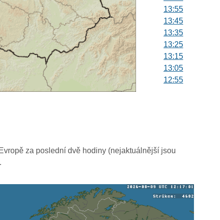
13:55
13:45
13:35
13:25
13:15
13:05
12:55
12:45
12:35
12:25
12:15
12:05
11:55
vropě za poslední dvě hodiny (nejaktuálnější jsou
11:45
.
11:35
11:25
11:15
11:05