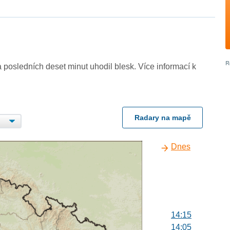
 posledních deset minut uhodil blesk. Více informací k
Radary na mapě
Dnes
14:15
14:05