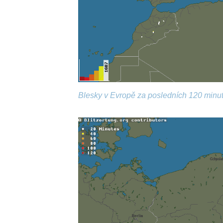
Blesky v Evropě za posledních 120 minut