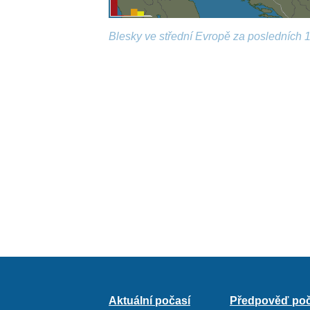
Blesky ve střední Evropě za posledních 1
Aktuální počasí
Předpověď poč