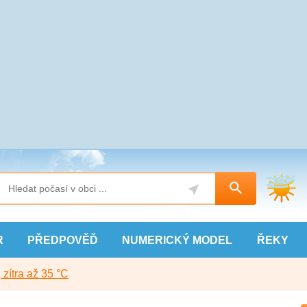
R
PŘEDPOVĚĎ
NUMERICKÝ
MODEL
ŘEKY
, zítra až 35 °C