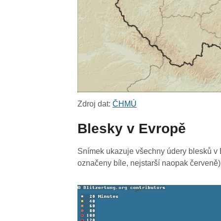
Zdroj dat:
ČHMÚ
Blesky v Evropě
Snímek ukazuje všechny údery blesků v E
označeny bíle, nejstarší naopak červeně)