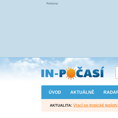
Přejít
na
hlavní
obsah
ÚVOD
AKTUÁLNĚ
RADA
Vrací se tropické teploty
AKTUALITA: