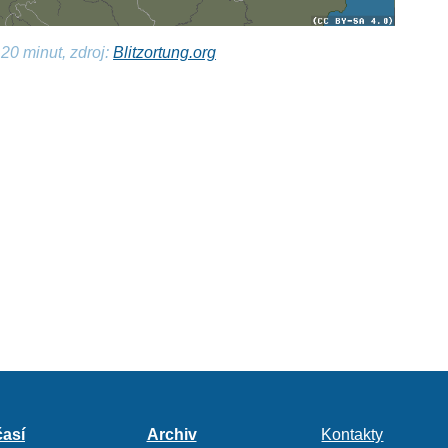
20 minut, zdroj:
Blitzortung.org
así
Archiv
Kontakty