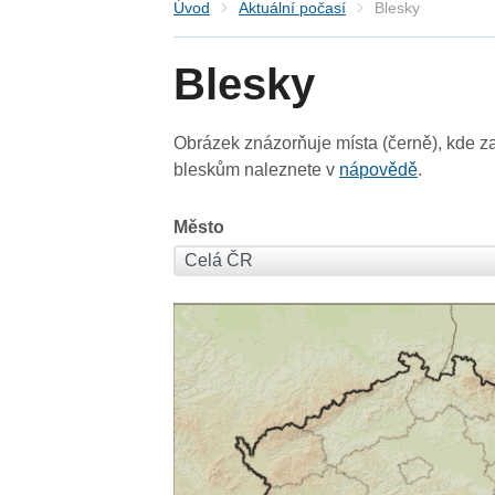
Úvod
Aktuální počasí
Blesky
Blesky
Obrázek znázorňuje místa (černě), kde za
bleskům naleznete v
nápovědě
.
Město