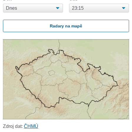
Radary na mapě
Zdroj dat:
ČHMÚ