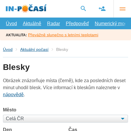
Přejít
na
hlavní
obsah
Úvod
Aktuálně
Radar
Předpověď
Numerický model
Převážně slunečno s letními teplotami
AKTUALITA:
Úvod
Aktuální počasí
Blesky
Blesky
Obrázek znázorňuje místa (černě), kde za posledních deset
minut uhodil blesk. Více informací k bleskům naleznete v
nápovědě
.
Město
Den
Čas