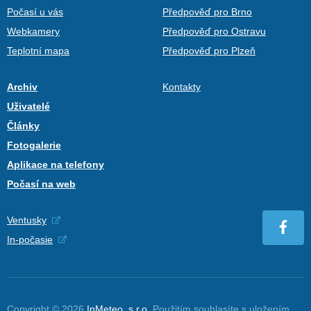
Počasí u vás
Předpověď pro Brno
Webkamery
Předpověď pro Ostravu
Teplotní mapa
Předpověď pro Plzeň
Archiv
Kontakty
Uživatelé
Články
Fotogalerie
Aplikace na telefony
Počasí na web
Ventusky
In-počasie
Copyright © 2026
InMeteo, s.r.o.
Použitím souhlasíte s uložením