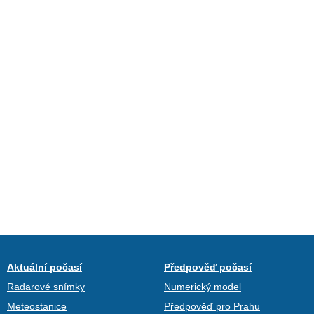
Aktuální počasí
Předpověď počasí
Radarové snímky
Numerický model
Meteostanice
Předpověď pro Prahu