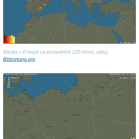
Blesky v Evropě za posledních 120 minut, zdroj:
Blitzortung.org