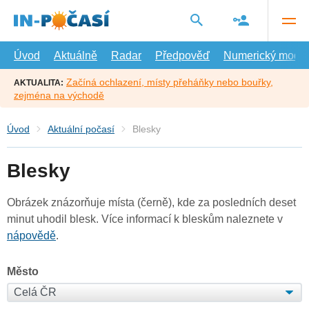
Přejít
na
hlavní
obsah
Úvod
Aktuálně
Radar
Předpověď
Numerický model
Začíná ochlazení, místy přeháňky nebo bouřky,
AKTUALITA:
zejména na východě
Úvod
Aktuální počasí
Blesky
Blesky
Obrázek znázorňuje místa (černě), kde za posledních deset
minut uhodil blesk. Více informací k bleskům naleznete v
nápovědě
.
Město