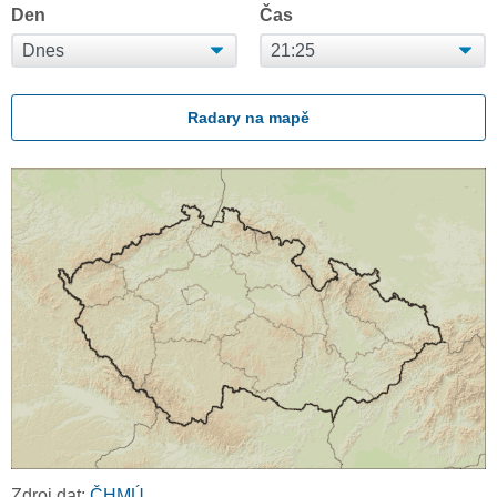
Den
Čas
Radary na mapě
Zdroj dat:
ČHMÚ