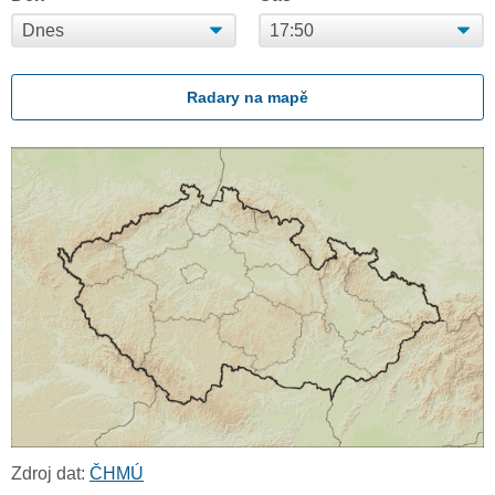
Radary na mapě
Zdroj dat:
ČHMÚ