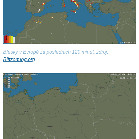
Blesky v Evropě za posledních 120 minut, zdroj:
Blitzortung.org