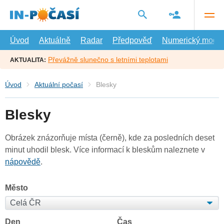
Přejít
na
hlavní
obsah
Úvod
Aktuálně
Radar
Předpověď
Numerický model
Převážně slunečno s letními teplotami
AKTUALITA:
Úvod
Aktuální počasí
Blesky
Blesky
Obrázek znázorňuje místa (černě), kde za posledních deset
minut uhodil blesk. Více informací k bleskům naleznete v
nápovědě
.
Město
Den
Čas