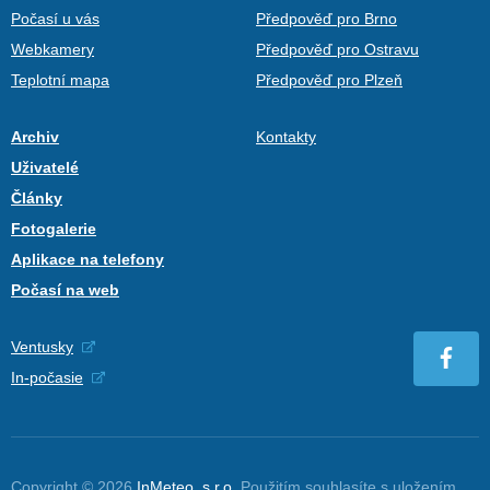
Počasí u vás
Předpověď pro Brno
Webkamery
Předpověď pro Ostravu
Teplotní mapa
Předpověď pro Plzeň
Archiv
Kontakty
Uživatelé
Články
Fotogalerie
Aplikace na telefony
Počasí na web
Ventusky
In-počasie
Copyright © 2026
InMeteo, s.r.o.
Použitím souhlasíte s uložením