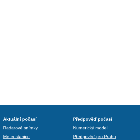
Aktuální počasí
Předpověď počasí
Radarové snímky
Numerický model
Meteostanice
Předpověď pro Prahu