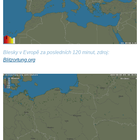
Blesky v Evropě za posledních 120 minut, zdroj:
Blitzortung.org