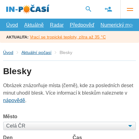
Přejít
na
hlavní
obsah
Úvod
Aktuálně
Radar
Předpověď
Numerický model
Vrací se tropické teploty, zítra až 35 °C
AKTUALITA:
Úvod
Aktuální počasí
Blesky
Blesky
Obrázek znázorňuje místa (černě), kde za posledních deset
minut uhodil blesk. Více informací k bleskům naleznete v
nápovědě
.
Město
Den
Čas