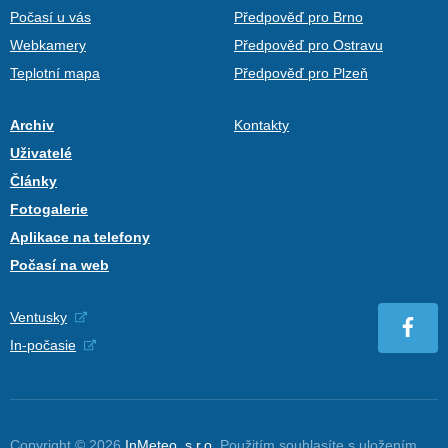
Počasí u vás
Předpověď pro Brno
Webkamery
Předpověď pro Ostravu
Teplotní mapa
Předpověď pro Plzeň
Archiv
Kontakty
Uživatelé
Články
Fotogalerie
Aplikace na telefony
Počasí na web
Ventusky
In-počasie
Copyright © 2026
InMeteo, s.r.o.
Použitím souhlasíte s uložením