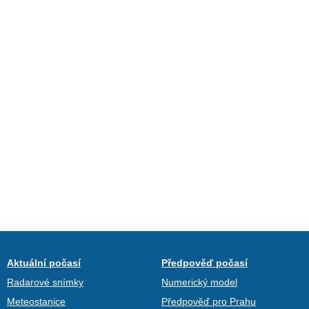
Aktuální počasí
Předpověď počasí
Radarové snímky
Numerický model
Meteostanice
Předpověď pro Prahu