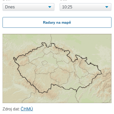
Radary na mapě
Zdroj dat:
ČHMÚ