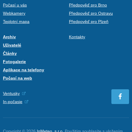
Počasí u vás
Předpověď pro Brno
Webkamery
Předpověď pro Ostravu
Teplotní mapa
Předpověď pro Plzeň
Archiv
Kontakty
Uživatelé
Články
Fotogalerie
Aplikace na telefony
Počasí na web
Ventusky
In-počasie
Copyright © 2026
InMeteo, s.r.o.
Použitím souhlasíte s uložením