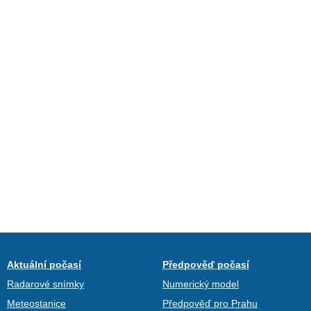
Aktuální počasí
Předpověď počasí
Radarové snímky
Numerický model
Meteostanice
Předpověď pro Prahu