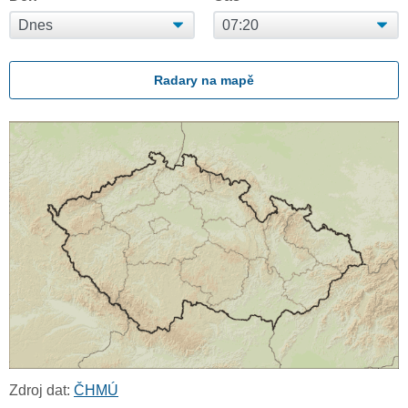
Radary na mapě
Zdroj dat:
ČHMÚ