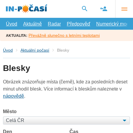
Přejít
na
hlavní
obsah
Úvod
Aktuálně
Radar
Předpověď
Numerický model
Převážně slunečno s letními teplotami
AKTUALITA:
Úvod
Aktuální počasí
Blesky
Blesky
Obrázek znázorňuje místa (černě), kde za posledních deset
minut uhodil blesk. Více informací k bleskům naleznete v
nápovědě
.
Město
Den
Čas