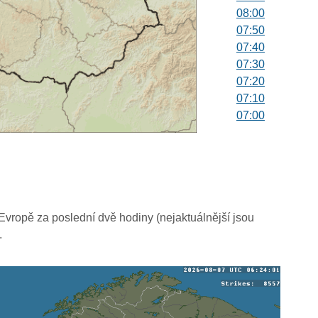
08:00
07:50
07:40
07:30
07:20
07:10
07:00
06:50
06:40
06:30
06:20
06:10
06:00
vropě za poslední dvě hodiny (nejaktuálnější jsou
05:50
.
05:40
05:30
05:20
05:10