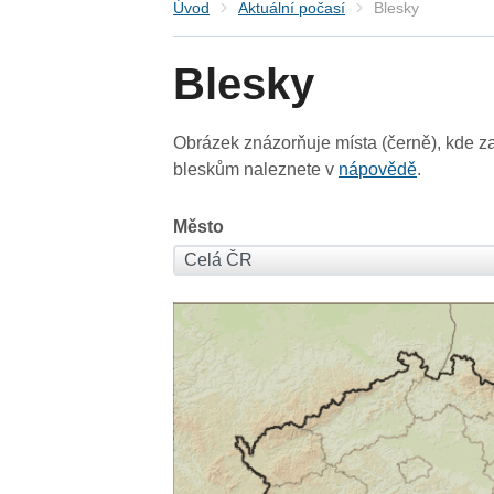
Úvod
Aktuální počasí
Blesky
Blesky
Obrázek znázorňuje místa (černě), kde za
bleskům naleznete v
nápovědě
.
Město