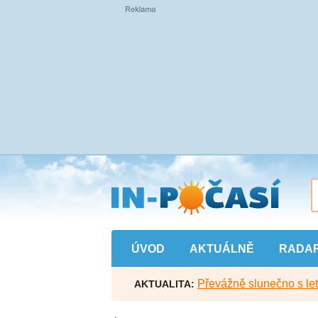
Přejít
na
hlavní
obsah
ÚVOD
AKTUÁLNĚ
RADA
Převážně slunečno s let
AKTUALITA: