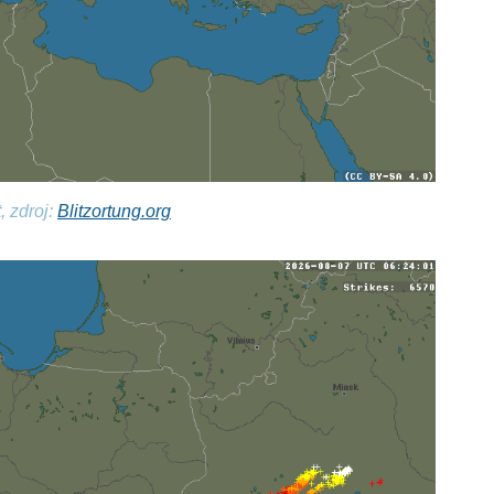
, zdroj:
Blitzortung.org