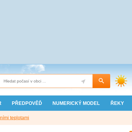
R
PŘEDPOVĚĎ
NUMERICKÝ
MODEL
ŘEKY
ními teplotami