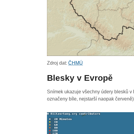
Zdroj dat:
ČHMÚ
Blesky v Evropě
Snímek ukazuje všechny údery blesků v E
označeny bíle, nejstarší naopak červeně)