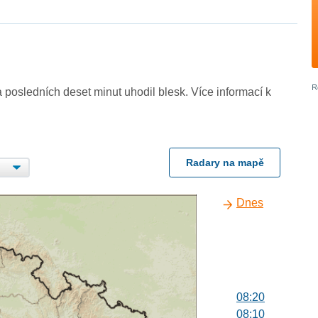
 posledních deset minut uhodil blesk. Více informací k
Radary na mapě
Dnes
08:20
08:10