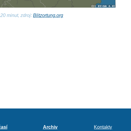
20 minut, zdroj:
Blitzortung.org
así
Archiv
Kontakty