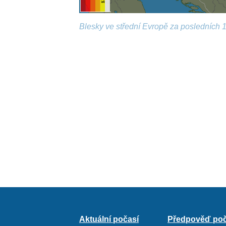
Blesky ve střední Evropě za posledních 1
Aktuální počasí
Předpověď poč