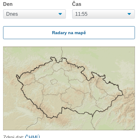
Den
Čas
Radary na mapě
Zdroj dat:
ČHMÚ