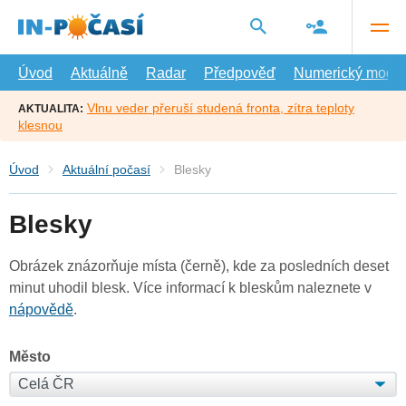
Přejít
na
hlavní
obsah
Úvod
Aktuálně
Radar
Předpověď
Numerický model
Vlnu veder přeruší studená fronta, zítra teploty
AKTUALITA:
klesnou
Úvod
Aktuální počasí
Blesky
Blesky
Obrázek znázorňuje místa (černě), kde za posledních deset
minut uhodil blesk. Více informací k bleskům naleznete v
nápovědě
.
Město