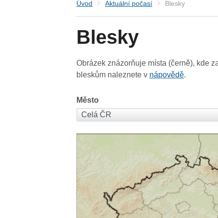
Úvod
Aktuální počasí
Blesky
Blesky
Obrázek znázorňuje místa (černě), kde za
bleskům naleznete v
nápovědě
.
Město