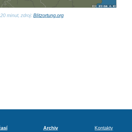
20 minut, zdroj:
Blitzortung.org
así
Archiv
Kontakty