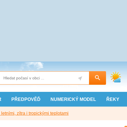
R
PŘEDPOVĚĎ
NUMERICKÝ
MODEL
ŘEKY
etními, zítra i tropickými teplotami