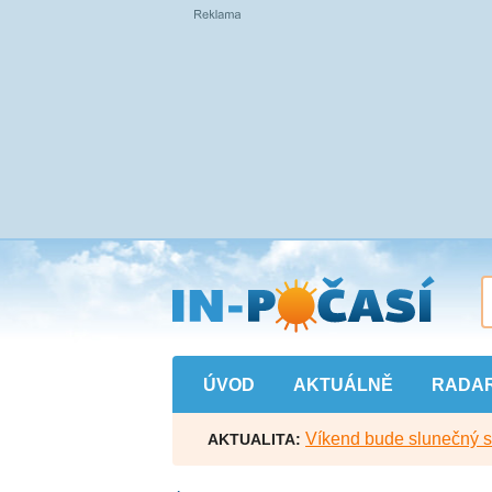
Přejít
na
hlavní
obsah
ÚVOD
AKTUÁLNĚ
RADA
Víkend bude slunečný s l
AKTUALITA: