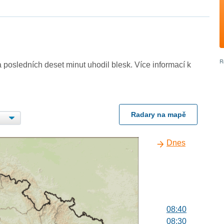
 posledních deset minut uhodil blesk. Více informací k
Radary na mapě
Dnes
08:40
08:30