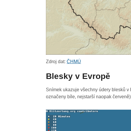
Zdroj dat:
ČHMÚ
Blesky v Evropě
Snímek ukazuje všechny údery blesků v E
označeny bíle, nejstarší naopak červeně)