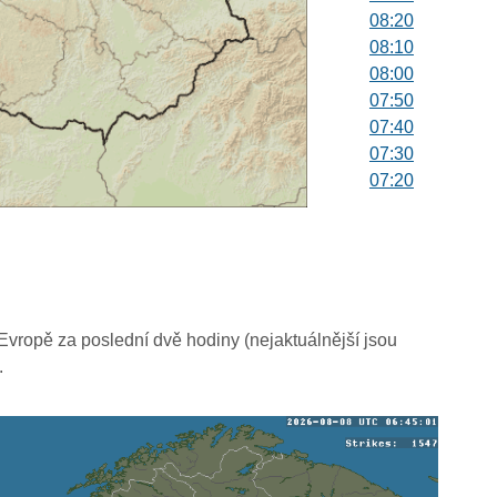
08:20
08:10
08:00
07:50
07:40
07:30
07:20
07:10
07:00
06:50
06:40
06:30
06:20
vropě za poslední dvě hodiny (nejaktuálnější jsou
06:10
.
06:00
05:50
05:40
05:30