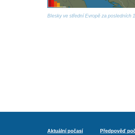
Blesky ve střední Evropě za posledních 1
Aktuální počasí
Předpověď poč