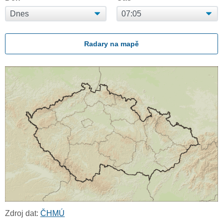
Radary na mapě
Zdroj dat:
ČHMÚ