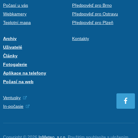
Počasí u vás
Předpověď pro Brno
Webkamery
Předpověď pro Ostravu
Teplotní mapa
Předpověď pro Plzeň
Archiv
Kontakty
Uživatelé
Články
Fotogalerie
Aplikace na telefony
Počasí na web
Ventusky
In-počasie
Copyright © 2026
InMeteo, s.r.o.
Použitím souhlasíte s uložením