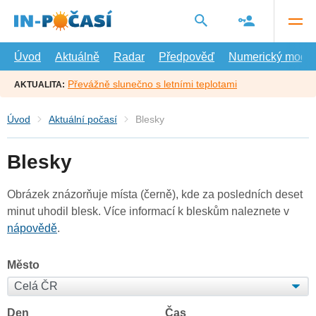
Přejít
na
hlavní
obsah
Úvod
Aktuálně
Radar
Předpověď
Numerický model
Převážně slunečno s letními teplotami
AKTUALITA:
Úvod
Aktuální počasí
Blesky
Blesky
Obrázek znázorňuje místa (černě), kde za posledních deset
minut uhodil blesk. Více informací k bleskům naleznete v
nápovědě
.
Město
Den
Čas