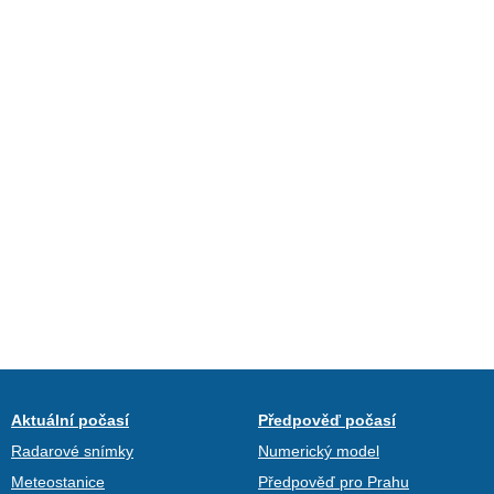
Aktuální počasí
Předpověď počasí
Radarové snímky
Numerický model
Meteostanice
Předpověď pro Prahu