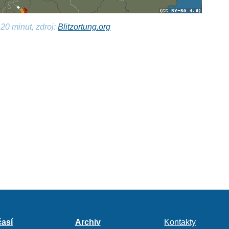
20 minut, zdroj:
Blitzortung.org
así
Archiv
Kontakty