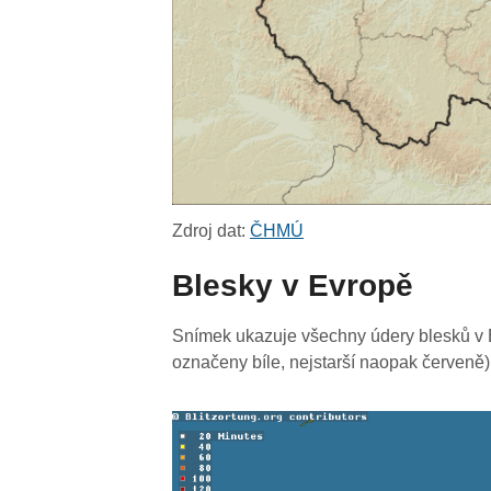
Zdroj dat:
ČHMÚ
Blesky v Evropě
Snímek ukazuje všechny údery blesků v E
označeny bíle, nejstarší naopak červeně)