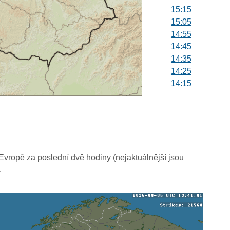
15:15
15:05
14:55
14:45
14:35
14:25
14:15
14:05
13:55
13:45
13:35
13:25
13:15
vropě za poslední dvě hodiny (nejaktuálnější jsou
13:05
.
12:55
12:45
12:35
12:25