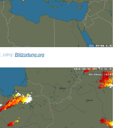
, zdroj:
Blitzortung.org