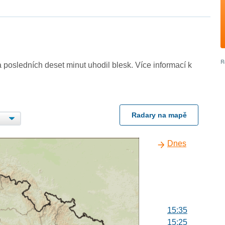
 posledních deset minut uhodil blesk. Více informací k
Radary na mapě
Dnes
15:35
15:25