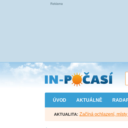
Přejít
na
hlavní
obsah
ÚVOD
AKTUÁLNĚ
RADA
Začíná ochlazení, míst
AKTUALITA: