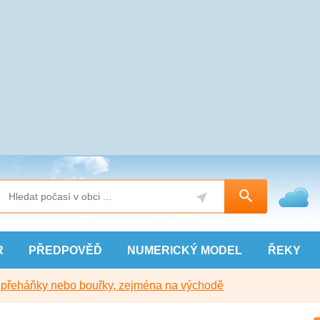
R
PŘEDPOVĚĎ
NUMERICKÝ
MODEL
ŘEKY
y přeháňky nebo bouřky, zejména na východě