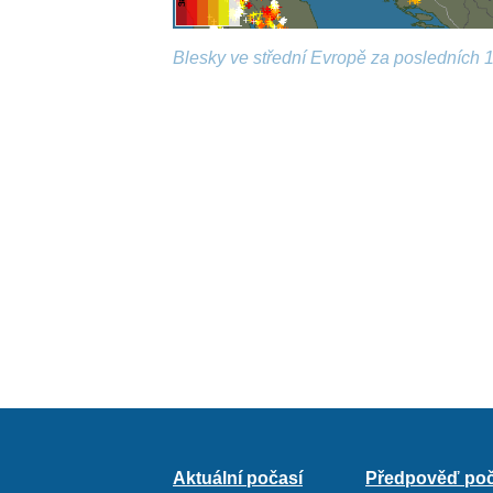
Blesky ve střední Evropě za posledních 1
Aktuální počasí
Předpověď poč