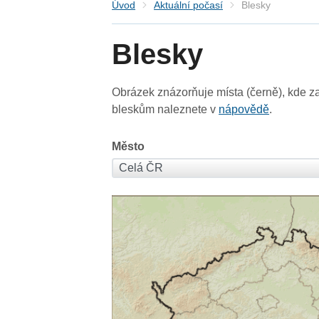
Úvod
Aktuální počasí
Blesky
Blesky
Obrázek znázorňuje místa (černě), kde za
bleskům naleznete v
nápovědě
.
Město