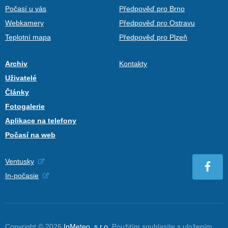
Počasí u vás
Předpověď pro Brno
Webkamery
Předpověď pro Ostravu
Teplotní mapa
Předpověď pro Plzeň
Archiv
Kontakty
Uživatelé
Články
Fotogalerie
Aplikace na telefony
Počasí na web
Ventusky
In-počasie
Copyright © 2026
InMeteo, s.r.o.
Použitím souhlasíte s uložením