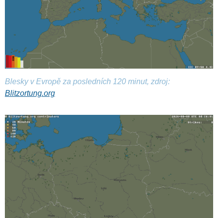
Blesky v Evropě za posledních 120 minut, zdroj:
Blitzortung.org