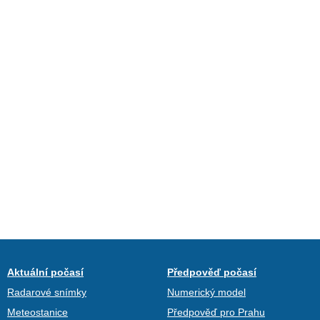
Aktuální počasí
Předpověď počasí
Radarové snímky
Numerický model
Meteostanice
Předpověď pro Prahu