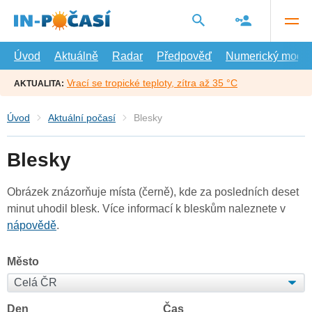
Přejít
na
hlavní
obsah
Úvod
Aktuálně
Radar
Předpověď
Numerický model
Vrací se tropické teploty, zítra až 35 °C
AKTUALITA:
Úvod
Aktuální počasí
Blesky
Blesky
Obrázek znázorňuje místa (černě), kde za posledních deset
minut uhodil blesk. Více informací k bleskům naleznete v
nápovědě
.
Město
Den
Čas