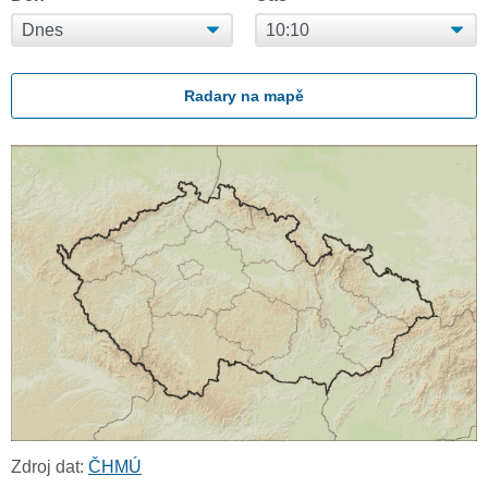
Radary na mapě
Zdroj dat:
ČHMÚ