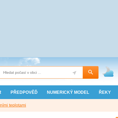
R
PŘEDPOVĚĎ
NUMERICKÝ
MODEL
ŘEKY
ními teplotami