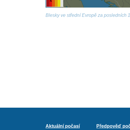
Blesky ve střední Evropě za posledních 1
Aktuální počasí
Předpověď poč