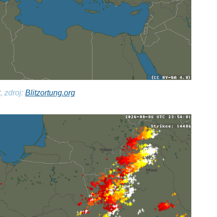
, zdroj:
Blitzortung.org