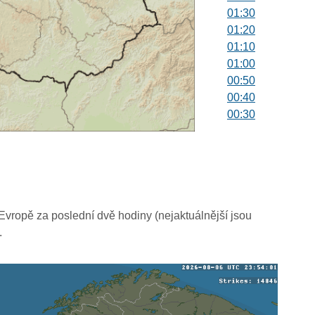
01:30
01:20
01:10
01:00
00:50
00:40
00:30
00:20
00:10
00:00
vropě za poslední dvě hodiny (nejaktuálnější jsou
.