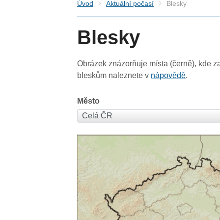
Úvod
Aktuální počasí
Blesky
Blesky
Obrázek znázorňuje místa (černě), kde za
bleskům naleznete v
nápovědě
.
Město