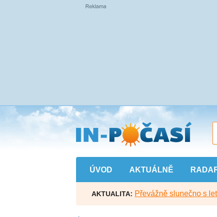
Přejít
na
hlavní
obsah
ÚVOD
AKTUÁLNĚ
RADA
Převážně slunečno s let
AKTUALITA: