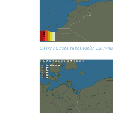
Blesky v Evropě za posledních 120 minut