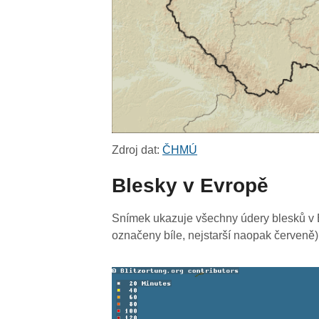
Zdroj dat:
ČHMÚ
Blesky v Evropě
Snímek ukazuje všechny údery blesků v E
označeny bíle, nejstarší naopak červeně)