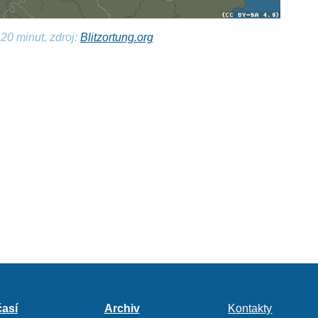
20 minut, zdroj:
Blitzortung.org
así
Archiv
Kontakty