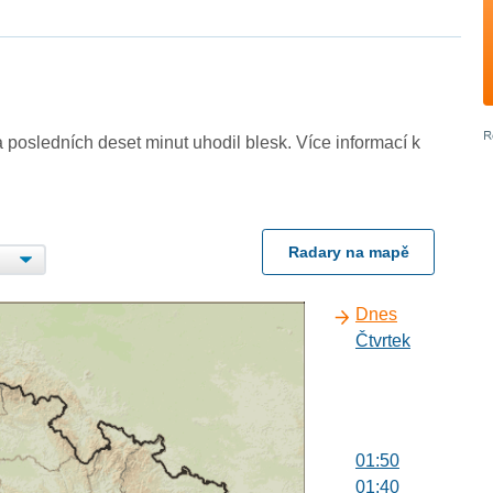
 posledních deset minut uhodil blesk. Více informací k
Radary na mapě
Dnes
Čtvrtek
01:50
01:40