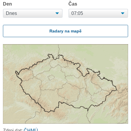
Den
Čas
Radary na mapě
Zdroj dat:
ČHMÚ