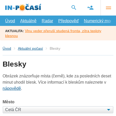
Přejít
na
hlavní
obsah
Úvod
Aktuálně
Radar
Předpověď
Numerický model
Vlnu veder přeruší studená fronta, zítra teploty
AKTUALITA:
klesnou
Úvod
Aktuální počasí
Blesky
Blesky
Obrázek znázorňuje místa (černě), kde za posledních deset
minut uhodil blesk. Více informací k bleskům naleznete v
nápovědě
.
Město