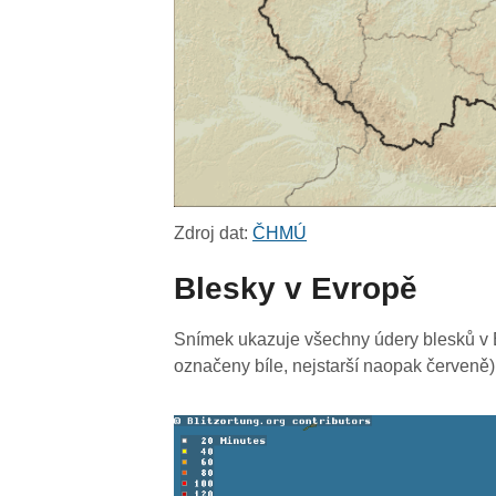
Zdroj dat:
ČHMÚ
Blesky v Evropě
Snímek ukazuje všechny údery blesků v E
označeny bíle, nejstarší naopak červeně)