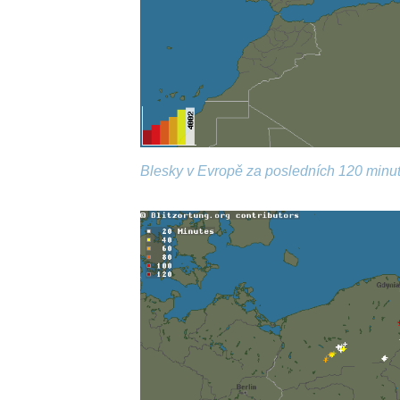
Blesky v Evropě za posledních 120 minut