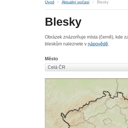
Úvod
Aktuální počasí
Blesky
Blesky
Obrázek znázorňuje místa (černě), kde za
bleskům naleznete v
nápovědě
.
Město