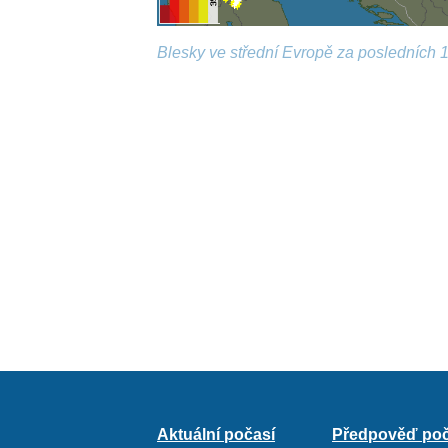
Blesky ve střední Evropě za posledních 1
Aktuální počasí
Předpověď poč