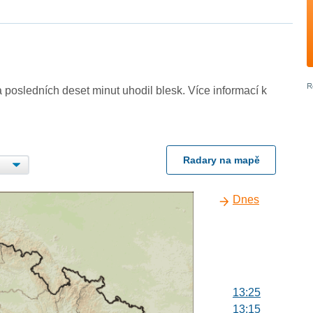
 posledních deset minut uhodil blesk. Více informací k
Radary na mapě
Dnes
13:25
13:15