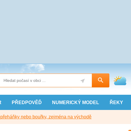
R
PŘEDPOVĚĎ
NUMERICKÝ
MODEL
ŘEKY
y přeháňky nebo bouřky, zejména na východě