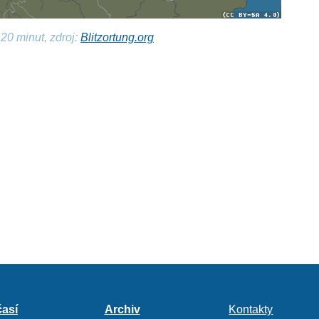
20 minut, zdroj:
Blitzortung.org
así
Archiv
Kontakty