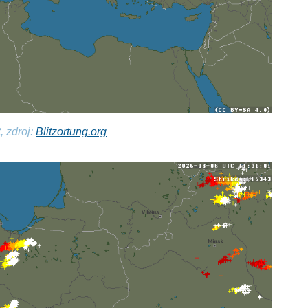
, zdroj:
Blitzortung.org