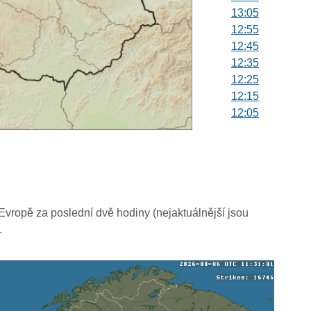
13:05
12:55
12:45
12:35
12:25
12:15
12:05
11:55
11:45
11:35
11:25
11:15
11:05
vropě za poslední dvě hodiny (nejaktuálnější jsou
10:55
.
10:45
10:35
10:25
10:15