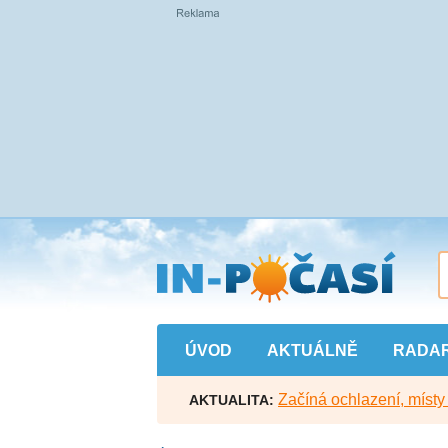
Přejít
na
hlavní
obsah
ÚVOD
AKTUÁLNĚ
RADA
Začíná ochlazení, míst
AKTUALITA: