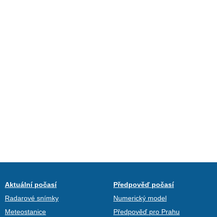
Aktuální počasí
Předpověď počasí
Radarové snímky
Numerický model
Meteostanice
Předpověď pro Prahu