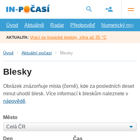
Přejít
na
hlavní
obsah
Úvod
Aktuálně
Radar
Předpověď
Numerický model
Vrací se tropické teploty, zítra až 35 °C
AKTUALITA:
Úvod
Aktuální počasí
Blesky
Blesky
Obrázek znázorňuje místa (černě), kde za posledních deset
minut uhodil blesk. Více informací k bleskům naleznete v
nápovědě
.
Město
Den
Čas