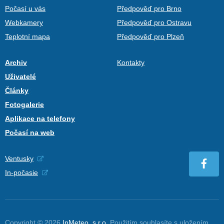
Počasí u vás
Předpověď pro Brno
Webkamery
Předpověď pro Ostravu
Teplotní mapa
Předpověď pro Plzeň
Archiv
Kontakty
Uživatelé
Články
Fotogalerie
Aplikace na telefony
Počasí na web
Ventusky
In-počasie
Copyright © 2026
InMeteo, s.r.o.
Použitím souhlasíte s uložením