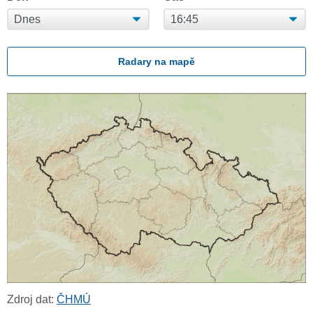
Radary na mapě
Zdroj dat:
ČHMÚ