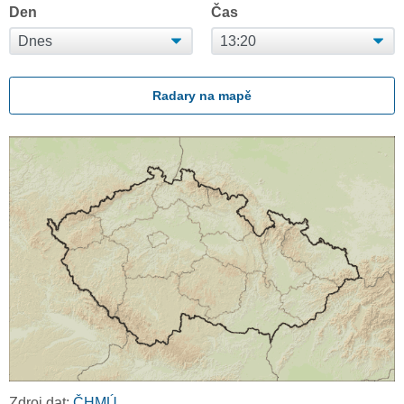
Den
Čas
Radary na mapě
Zdroj dat:
ČHMÚ