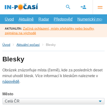
Přejít
na
hlavní
obsah
Úvod
Aktuálně
Radar
Předpověď
Numerický model
Začíná ochlazení, místy přeháňky nebo bouřky,
AKTUALITA:
zejména na východě
Úvod
Aktuální počasí
Blesky
Blesky
Obrázek znázorňuje místa (černě), kde za posledních deset
minut uhodil blesk. Více informací k bleskům naleznete v
nápovědě
.
Město