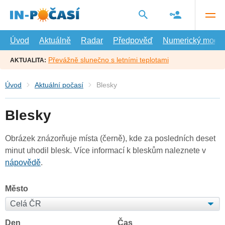
Přejít
na
hlavní
obsah
Úvod
Aktuálně
Radar
Předpověď
Numerický model
Převážně slunečno s letními teplotami
AKTUALITA:
Úvod
Aktuální počasí
Blesky
Blesky
Obrázek znázorňuje místa (černě), kde za posledních deset
minut uhodil blesk. Více informací k bleskům naleznete v
nápovědě
.
Město
Den
Čas