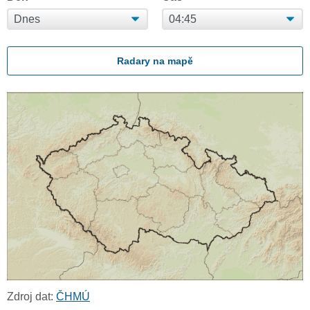
Radary na mapě
Zdroj dat:
ČHMÚ