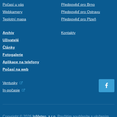
Počasí u vás
Předpověď pro Brno
Webkamery
Předpověď pro Ostravu
Teplotní mapa
Předpověď pro Plzeň
Archiv
Kontakty
Uživatelé
Články
Fotogalerie
Aplikace na telefony
Počasí na web
Ventusky
In-počasie
Copyright © 2026
InMeteo, s.r.o.
Použitím souhlasíte s uložením