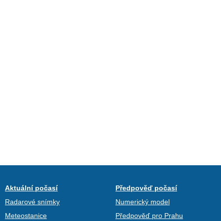
Aktuální počasí
Předpověď počasí
Radarové snímky
Numerický model
Meteostanice
Předpověď pro Prahu