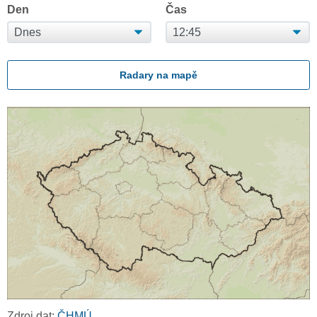
Den
Čas
Radary na mapě
Zdroj dat:
ČHMÚ