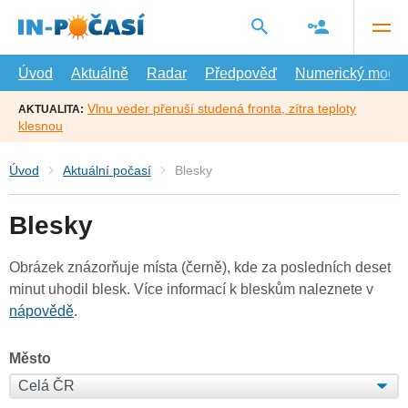
Přejít
na
hlavní
obsah
Úvod
Aktuálně
Radar
Předpověď
Numerický model
Vlnu veder přeruší studená fronta, zítra teploty
AKTUALITA:
klesnou
Úvod
Aktuální počasí
Blesky
Blesky
Obrázek znázorňuje místa (černě), kde za posledních deset
minut uhodil blesk. Více informací k bleskům naleznete v
nápovědě
.
Město