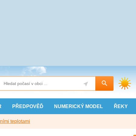
R
PŘEDPOVĚĎ
NUMERICKÝ
MODEL
ŘEKY
ními teplotami