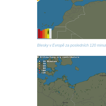
Blesky v Evropě za posledních 120 minut