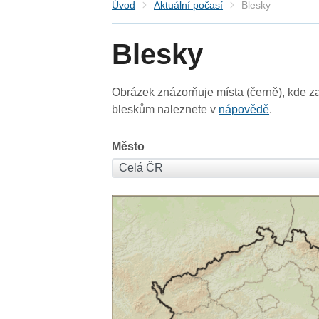
Úvod
Aktuální počasí
Blesky
Blesky
Obrázek znázorňuje místa (černě), kde za
bleskům naleznete v
nápovědě
.
Město