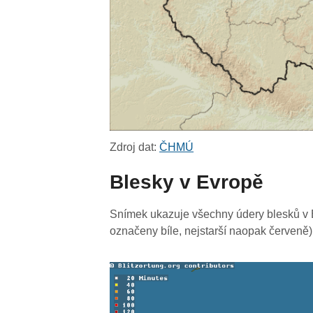
Zdroj dat:
ČHMÚ
Blesky v Evropě
Snímek ukazuje všechny údery blesků v E
označeny bíle, nejstarší naopak červeně)