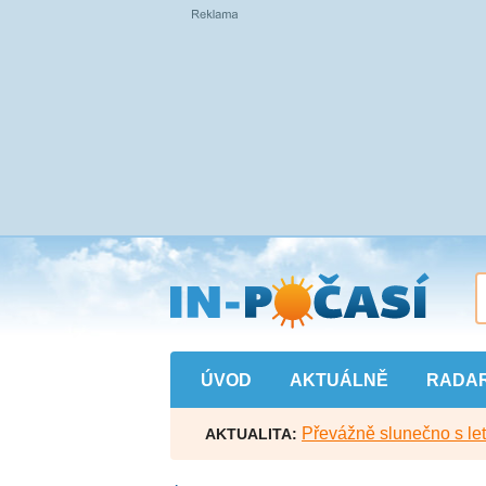
Přejít
na
hlavní
obsah
ÚVOD
AKTUÁLNĚ
RADA
Převážně slunečno s let
AKTUALITA: