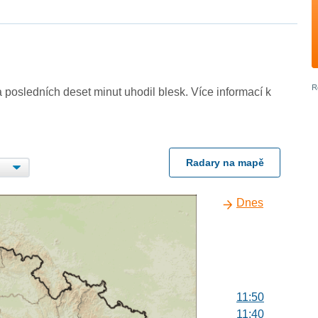
 posledních deset minut uhodil blesk. Více informací k
Radary na mapě
Dnes
11:50
11:40