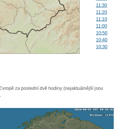
11:30
11:20
11:10
11:00
10:50
10:40
10:30
10:20
10:10
10:00
09:50
09:40
09:30
vropě za poslední dvě hodiny (nejaktuálnější jsou
09:20
.
09:10
09:00
08:50
08:40