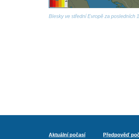
Blesky ve střední Evropě za posledních 1
Aktuální počasí
Předpověď poč