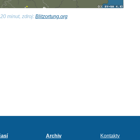
20 minut, zdroj:
Blitzortung.org
así
Archiv
Kontakty